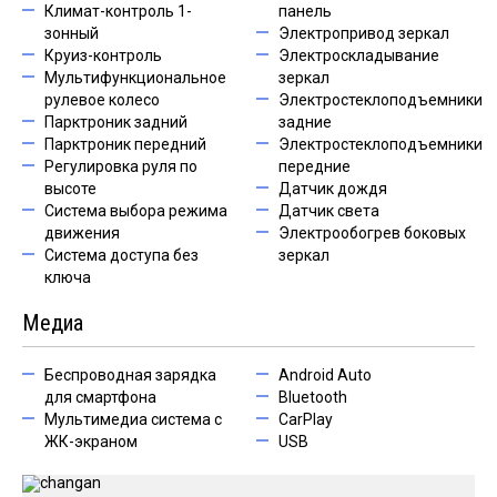
Климат-контроль 1-
панель
зонный
Электропривод зеркал
Круиз-контроль
Электроскладывание
Мультифункциональное
зеркал
рулевое колесо
Электростеклоподъемники
Парктроник задний
задние
Парктроник передний
Электростеклоподъемники
Регулировка руля по
передние
высоте
Датчик дождя
Система выбора режима
Датчик света
движения
Электрообогрев боковых
Система доступа без
зеркал
ключа
Медиа
Беспроводная зарядка
Android Auto
для смартфона
Bluetooth
Мультимедиа система с
CarPlay
ЖК-экраном
USB