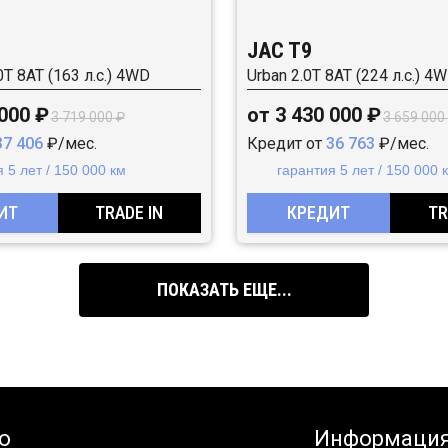
JAC T9
0T 8AT (163 л.с.) 4WD
Urban 2.0T 8AT (224 л.с.) 4
 000 ₽
от 3 430 000 ₽
3 719 000 ₽
3 659 000
37 406
₽/мес.
Кредит от
36 763
₽/мес.
 5 лет / 150 000 км
гарантия 5 лет / 150 000 
ИТ
TRADE IN
КРЕДИТ
TR
ПОКАЗАТЬ ЕЩЕ...
о
Информаци