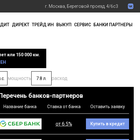
г. Москва, Береговой проезд, 4/6с3
ЕДИТ
ДИРЕКТ
ТРЕЙД ИН
ВЫКУП
СЕРВИС
БАНКИ ПАРТНЕРЫ
лет или 150 000 км.
РЕН
мощность
расход
.с.
7.8 л.
Перечень банков-партнеров
Название банка
Ставка от банка
Оставить заявку
от 6.5%
Купить в кредит