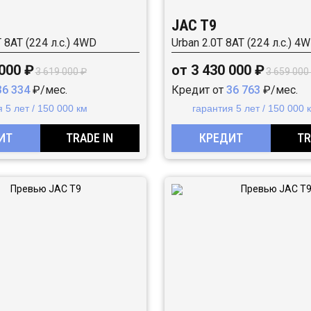
JAC T9
T 8AT (224 л.с.) 4WD
Urban 2.0T 8AT (224 л.с.) 4
 000 ₽
от 3 430 000 ₽
3 619 000 ₽
3 659 000
36 334
₽/мес.
Кредит от
36 763
₽/мес.
 5 лет / 150 000 км
гарантия 5 лет / 150 000 
ИТ
TRADE IN
КРЕДИТ
TR