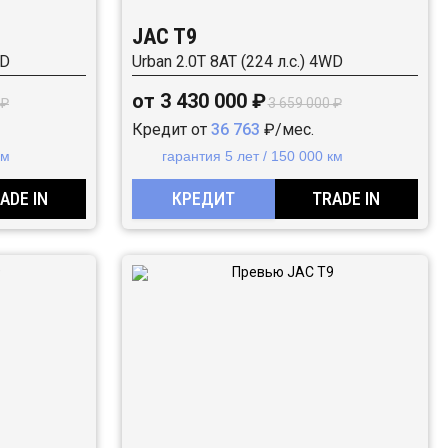
JAC T9
WD
Urban 2.0T 8AT (224 л.с.) 4WD
от 3 430 000 ₽
 ₽
3 659 000 ₽
Кредит от
36 763
₽/мес.
км
гарантия 5 лет / 150 000 км
ADE IN
КРЕДИТ
TRADE IN