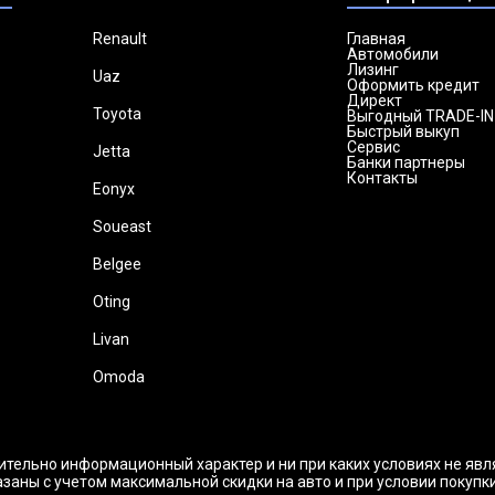
Renault
Главная
Автомобили
Лизинг
Uaz
Оформить кредит
Директ
Toyota
Выгодный TRADE-IN
Быстрый выкуп
Сервис
Jetta
Банки партнеры
Контакты
Eonyx
Soueast
Belgee
Oting
Livan
Omoda
ительно информационный характер и ни при каких условиях не яв
заны с учетом максимальной скидки на авто и при условии покупк