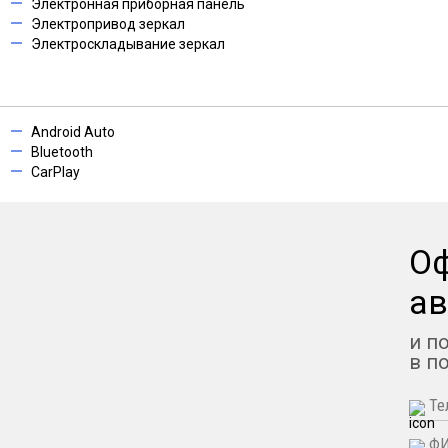
Электронная приборная панель
Электропривод зеркал
Электроскладывание зеркал
Android Auto
Bluetooth
CarPlay
О
ав
и п
в п