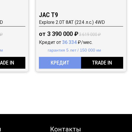
JAC T9
WD
Explore 2.0T 8AT (224 л.с.) 4WD
от 3 390 000 ₽
 ₽
3 619 000 ₽
Кредит от
36 334
₽/мес.
км
гарантия 5 лет / 150 000 км
ADE IN
КРЕДИТ
TRADE IN
я
Контакты