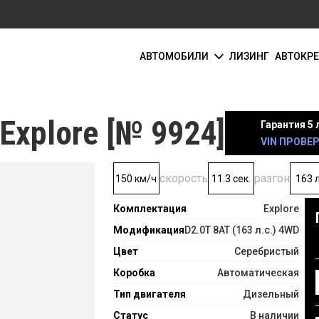
АВТОМОБИЛИ
ЛИЗИНГ
АВТОКР
Explore [№ 9924]
Гарантия 5 
VIN ПРОВЕ
скорость
разгон
150 км/ч
11.3 сек.
163 л
Комплектация
Explore
Модификация
D2.0T 8AT (163 л.с.) 4WD
Цвет
Серебристый
Коробка
Автоматическая
Тип двигателя
Дизельный
Статус
В наличии