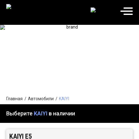
KAIYI
Акция действует до
!
Главная
Автомобили
KAIYI
Выберите
KAIYI
в наличии
KAIYI E5