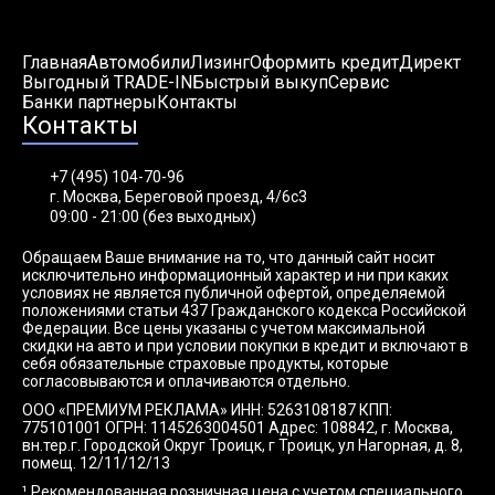
Главная
Автомобили
Лизинг
Оформить кредит
Директ
Выгодный TRADE-IN
Быстрый выкуп
Сервис
Банки партнеры
Контакты
Контакты
+7 (495) 104-70-96
г. Москва, Береговой проезд, 4/6с3
09:00 - 21:00 (без выходных)
Обращаем Ваше внимание на то, что данный сайт носит
исключительно информационный характер и ни при каких
условиях не является публичной офертой, определяемой
положениями статьи 437 Гражданского кодекса Российской
Федерации. Все цены указаны с учетом максимальной
скидки на авто и при условии покупки в кредит и включают в
себя обязательные страховые продукты, которые
согласовываются и оплачиваются отдельно.
ООО «ПРЕМИУМ РЕКЛАМА» ИНН: 5263108187 КПП:
775101001 ОГРН: 1145263004501 Адрес: 108842, г. Москва,
вн.тер.г. Городской Округ Троицк, г Троицк, ул Нагорная, д. 8,
помещ. 12/11/12/13
¹ Рекомендованная розничная цена с учетом специального