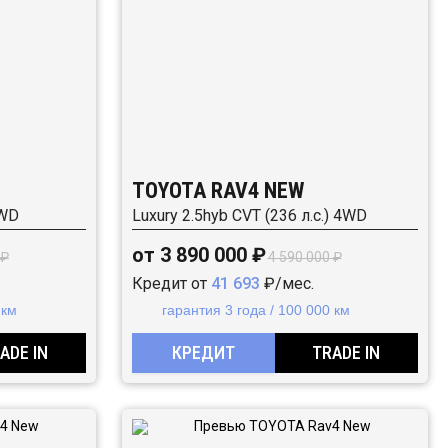
TOYOTA RAV4 NEW
FWD
Luxury 2.5hyb CVT (236 л.с.) 4WD
от 3 890 000 ₽
 ₽
4 590 000 ₽
Кредит от
41 693
₽/мес.
 км
гарантия 3 года / 100 000 км
ADE IN
КРЕДИТ
TRADE IN