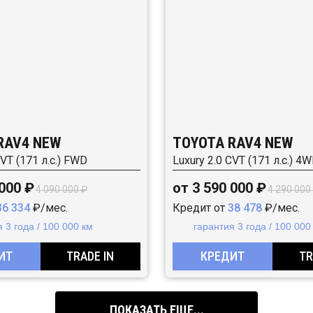
RAV4 NEW
TOYOTA RAV4 NEW
CVT (171 л.с.) FWD
Luxury 2.0 CVT (171 л.с.) 4
 000 ₽
от 3 590 000 ₽
4 090 000 ₽
4 290 000
36 334
₽/мес.
Кредит от
38 478
₽/мес.
 3 года / 100 000 км
гарантия 3 года / 100 000
ИТ
TRADE IN
КРЕДИТ
TR
ПОКАЗАТЬ ЕЩЕ...