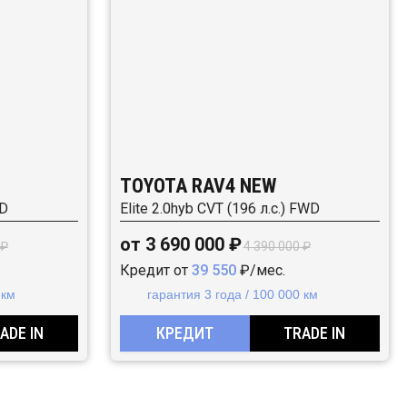
TOYOTA RAV4 NEW
WD
Elite 2.0hyb CVT (196 л.с.) FWD
от 3 690 000 ₽
 ₽
4 390 000 ₽
Кредит от
39 550
₽/мес.
 км
гарантия 3 года / 100 000 км
ADE IN
КРЕДИТ
TRADE IN