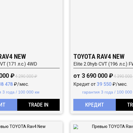
RAV4 NEW
TOYOTA RAV4 NEW
CVT (171 л.с.) 4WD
Elite 2.0hyb CVT (196 л.с.) 
 000 ₽
от 3 690 000 ₽
4 290 000 ₽
4 390 000
38 478
₽/мес.
Кредит от
39 550
₽/мес.
 3 года / 100 000 км
гарантия 3 года / 100 000
ИТ
TRADE IN
КРЕДИТ
TR