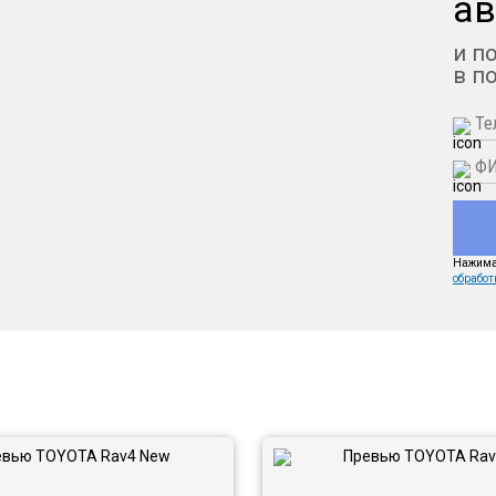
ав
и п
в п
Нажимая
обработ