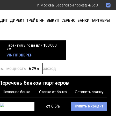
г. Москва, Береговой проезд, 4/6с3
ЕДИТ
ДИРЕКТ
ТРЕЙД ИН
ВЫКУП
СЕРВИС
БАНКИ ПАРТНЕРЫ
Гарантия 3 года или 100 000
км.
VIN ПРОВЕРЕН
мощность
расход
.с.
6.29 л.
Перечень банков-партнеров
Название банка
Ставка от банка
Оставить заявку
от 6.5%
Купить в кредит