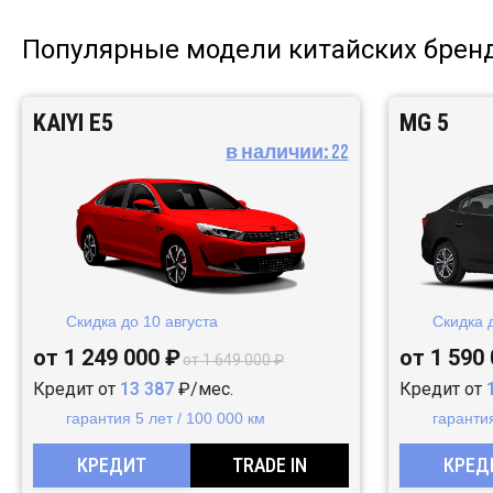
Популярные модели китайских брен
KAIYI E5
MG 5
в наличии:
22
Скидка до
10 августа
Скидка 
от 1 249 000 ₽
от 1 590
от 1 649 000 ₽
Кредит от
13 387
₽/мес.
Кредит от
гарантия 5 лет / 100 000 км
гарантия
КРЕДИТ
TRADE IN
КРЕД