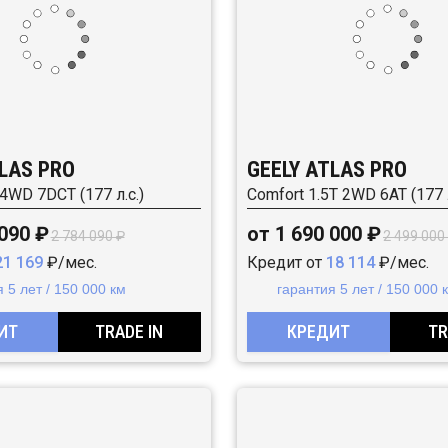
LAS PRO
GEELY ATLAS PRO
 4WD 7DCT (177 л.с.)
Comfort 1.5T 2WD 6AT (177 л
 090 ₽
от 1 690 000 ₽
2 784 090 ₽
2 499 000
21 169
₽/мес.
Кредит от
18 114
₽/мес.
 5 лет / 150 000 км
гарантия 5 лет / 150 000 
ИТ
TRADE IN
КРЕДИТ
TR