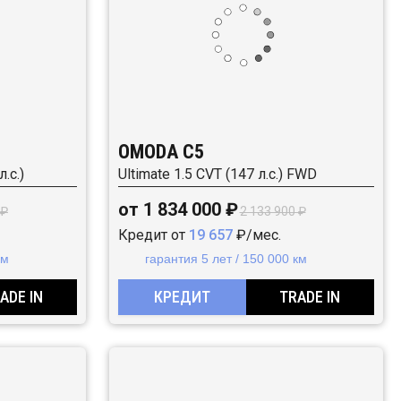
OMODA C5
.с.)
Ultimate 1.5 CVT (147 л.с.) FWD
от 1 834 000 ₽
 ₽
2 133 900 ₽
Кредит от
19 657
₽/мес.
км
гарантия 5 лет / 150 000 км
ADE IN
КРЕДИТ
TRADE IN