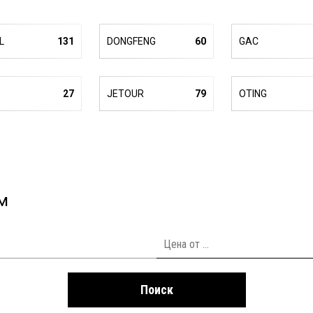
L
131
DONGFENG
60
GAC
27
JETOUR
79
OTING
м
Поиск