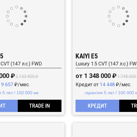
5
KAIYI E5
5 CVT (147 л.с.) FWD
Luxury 1.5 CVT (147 л.с.) F
 000 ₽
от 1 348 000 ₽
2 133 900 ₽
1 748 000
19 657
₽/мес.
Кредит от
14 448
₽/мес.
 5 лет / 150 000 км
гарантия 5 лет / 100 000 
ИТ
TRADE IN
КРЕДИТ
TR