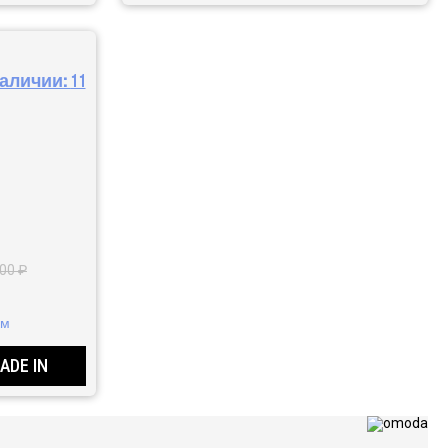
наличии:
11
000 ₽
км
ADE IN