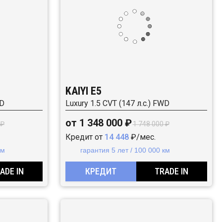
KAIYI E5
WD
Luxury 1.5 CVT (147 л.с.) FWD
от 1 348 000 ₽
 ₽
1 748 000 ₽
Кредит от
14 448
₽/мес.
км
гарантия 5 лет / 100 000 км
ADE IN
КРЕДИТ
TRADE IN