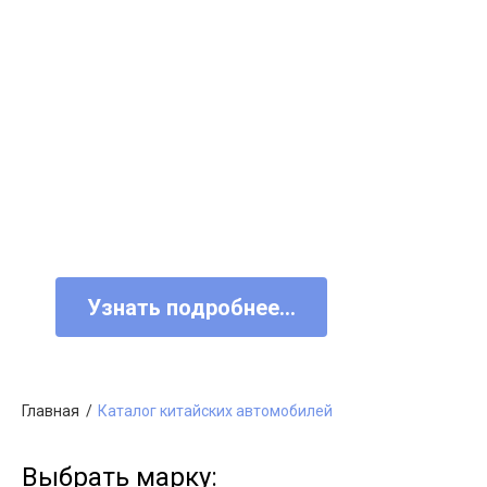
BESTUNE T90
Просторный семейный кроссовер,
созданный для спокойных и комфор
поездок. Модель отличается сдержа
но современным дизайном.
Узнать подробнее...
Главная
Каталог китайских автомобилей
Выбрать марку: