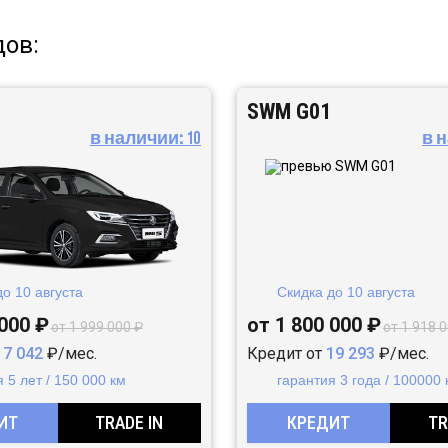
дов:
SWM G01
в наличии:
10
в 
до
10 августа
Скидка до
10 августа
 000 ₽
от 1 800 000 ₽
от 1 999 000 ₽
от 1 918 
17 042
₽/мес.
Кредит от
19 293
₽/мес.
 5 лет / 150 000 км
гарантия 3 года / 100000 
ИТ
TRADE IN
КРЕДИТ
TR