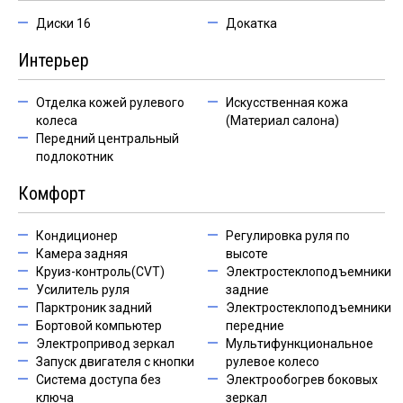
Диски 16
Докатка
Интерьер
Отделка кожей рулевого
Искусственная кожа
колеса
(Материал салона)
Передний центральный
подлокотник
Комфорт
Кондиционер
Регулировка руля по
Камера задняя
высоте
Круиз-контроль(CVT)
Электростеклоподъемники
Усилитель руля
задние
Парктроник задний
Электростеклоподъемники
Бортовой компьютер
передние
Электропривод зеркал
Мультифункциональное
Запуск двигателя с кнопки
рулевое колесо
Система доступа без
Электрообогрев боковых
ключа
зеркал