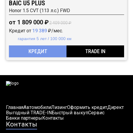
BAIC U5 PLUS
Honor 1.5 CVT (113 л.с.) FWD
от 1 809 000 ₽
2 409 000 ₽
Кредит от
19 389
₽/мес.
гарантия 5 лет / 100 000 км
КРЕДИТ
TRADE IN
Главная
Автомобили
Лизинг
Оформить кредит
Директ
Выгодный TRADE-IN
Быстрый выкуп
Сервис
Банки партнеры
Контакты
Контакты