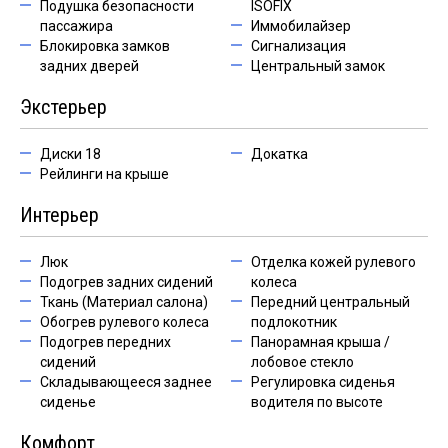
Подушка безопасности
ISOFIX
пассажира
Иммобилайзер
Блокировка замков
Сигнализация
задних дверей
Центральный замок
Экстерьер
Диски 18
Докатка
Рейлинги на крыше
Интерьер
Люк
Отделка кожей рулевого
Подогрев задних сидений
колеса
Ткань (Материал салона)
Передний центральный
Обогрев рулевого колеса
подлокотник
Подогрев передних
Панорамная крыша /
сидений
лобовое стекло
Складывающееся заднее
Регулировка сиденья
сиденье
водителя по высоте
Комфорт