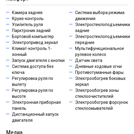
Камера задняя
Система выбора режима
Круиз-контроль
движения
Усилитель руля
Электростеклоподъемники
Парктроник задний
задние
Бортовой компьютер
Электростеклоподъемники
Электропривод зеркал
передние
Климат-контроль 1-
Мультифункциональное
зонный
рулевое колесо
Запуск двигателя с кнопки
Датчик света
Система доступа без
Дневные ходовые огни
ключа
Противотуманные фары
Регулировка руля по
Электрообогрев боковых
вылету
зеркал
Регулировка руля по
Электрообогрев зоны
высоте
стеклоочистителей
Электронная приборная
Электрообогрев форсунок
панель
стеклоомывателей
Дистанционный запуск
двигателя
Медиа