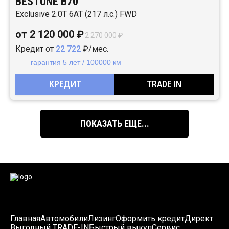
BESTUNE B70
Exclusive 2.0T 6AT (217 л.с.) FWD
от 2 120 000 ₽
2 270 000 ₽
Кредит от
22 722
₽/мес.
гарантия 5 лет / 100000 км
КРЕДИТ
TRADE IN
ПОКАЗАТЬ ЕЩЕ...
Главная
Автомобили
Лизинг
Оформить кредит
Директ
Выгодный TRADE-IN
Быстрый выкуп
Сервис