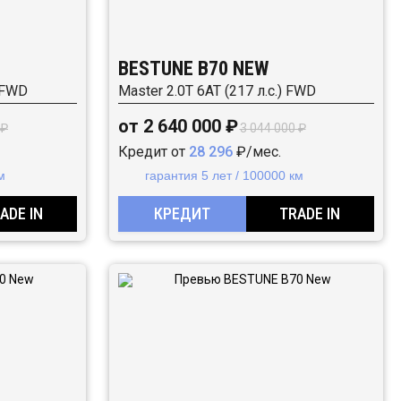
BESTUNE B70 NEW
) FWD
Master 2.0T 6AT (217 л.с.) FWD
от 2 640 000 ₽
 ₽
3 044 000 ₽
Кредит от
28 296
₽/мес.
м
гарантия 5 лет / 100000 км
ADE IN
КРЕДИТ
TRADE IN