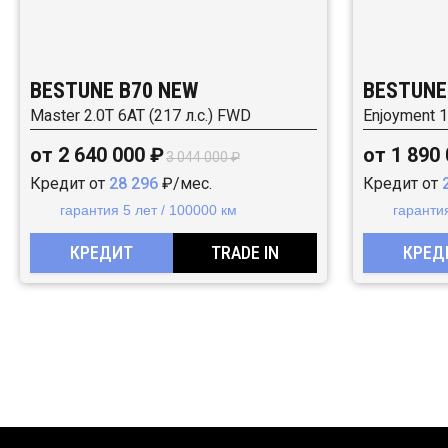
BESTUNE B70 NEW
BESTUNE
Master 2.0T 6AT (217 л.с.) FWD
Enjoyment 1
от 2 640 000 ₽
от 1 890
3 044 000 ₽
Кредит от
28 296
₽/мес.
Кредит от
гарантия 5 лет / 100000 км
гарантия
КРЕДИТ
TRADE IN
КРЕД