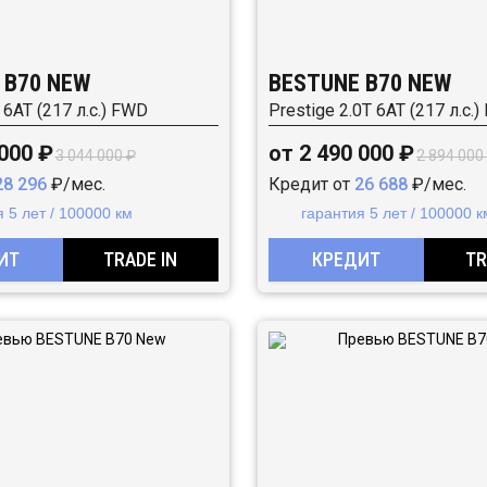
 B70 NEW
BESTUNE B70 NEW
 6AT (217 л.с.) FWD
Prestige 2.0T 6AT (217 л.с.
 000 ₽
от 2 490 000 ₽
3 044 000 ₽
2 894 000
28 296
₽/мес.
Кредит от
26 688
₽/мес.
 5 лет / 100000 км
гарантия 5 лет / 100000 к
ИТ
TRADE IN
КРЕДИТ
TR