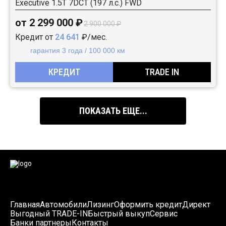
Executive 1.5T 7DCT (197 л.с.) FWD
от 2 299 000 ₽
2 900 000 ₽
Кредит от
24 641
₽/мес.
гарантия 3 года / 100 000 км
КРЕДИТ
TRADE IN
ПОКАЗАТЬ ЕЩЕ...
Главная
Автомобили
Лизинг
Оформить кредит
Директ
Выгодный TRADE-IN
Быстрый выкуп
Сервис
Банки партнеры
Контакты