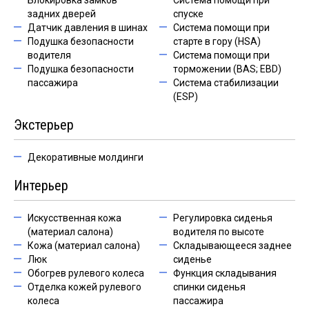
Блокировка замков
Система помощи при
задних дверей
спуске
Датчик давления в шинах
Система помощи при
Подушка безопасности
старте в гору (HSA)
водителя
Система помощи при
Подушка безопасности
торможении (BAS; EBD)
пассажира
Система стабилизации
(ESP)
Экстерьер
Декоративные молдинги
Интерьер
Искусственная кожа
Регулировка сиденья
(материал салона)
водителя по высоте
Кожа (материал салона)
Складывающееся заднее
Люк
сиденье
Обогрев рулевого колеса
Функция складывания
Отделка кожей рулевого
спинки сиденья
колеса
пассажира