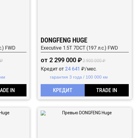
DONGFENG HUGE
с.) FWD
Executive 1.5T 7DCT (197 л.с.) FWD
от 2 299 000 ₽
 ₽
2 900 000 ₽
Кредит от
24 641
₽/мес.
 км
гарантия 3 года / 100 000 км
ADE IN
КРЕДИТ
TRADE IN