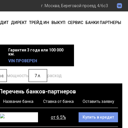
г. Москва, Береговой проезд, 4/6с3
ЕДИТ
ДИРЕКТ
ТРЕЙД ИН
ВЫКУП
СЕРВИС
БАНКИ ПАРТНЕРЫ
Гарантия 3 года или 100 000
км.
VIN ПРОВЕРЕН
мощность
расход
.с.
7 л.
Перечень банков-партнеров
Название банка
Ставка от банка
Оставить заявку
от 6.5%
Купить в кредит