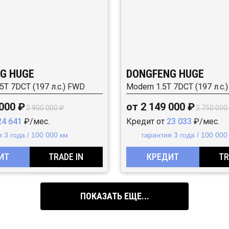
G HUGE
DONGFENG HUGE
.5T 7DCT (197 л.с.) FWD
Modern 1.5T 7DCT (197 л.с.
 000 ₽
от 2 149 000 ₽
2 900 000 ₽
2 750 000
24 641
₽/мес.
Кредит от
23 033
₽/мес.
 3 года / 100 000 км
гарантия 3 года / 100 000
ИТ
TRADE IN
КРЕДИТ
TR
ПОКАЗАТЬ ЕЩЕ...