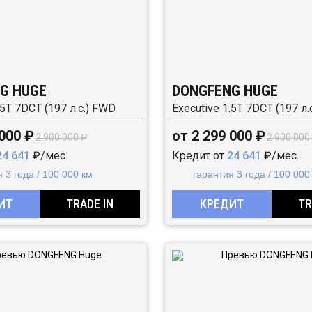
G HUGE
DONGFENG HUGE
.5T 7DCT (197 л.с.) FWD
Executive 1.5T 7DCT (197 л.
 000 ₽
от 2 299 000 ₽
2 900 000 ₽
2 900 000
24 641
₽/мес.
Кредит от
24 641
₽/мес.
 3 года / 100 000 км
гарантия 3 года / 100 000
ИТ
TRADE IN
КРЕДИТ
TR