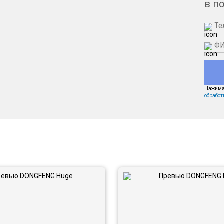
в п
Нажимая
обработ