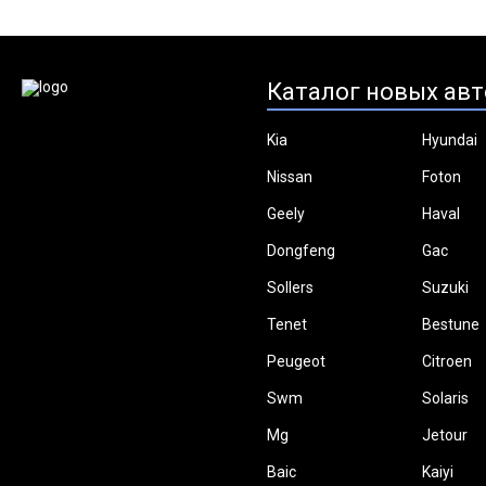
Каталог новых авт
Kia
Hyundai
Nissan
Foton
Geely
Haval
Dongfeng
Gac
Sollers
Suzuki
Tenet
Bestune
Peugeot
Citroen
Swm
Solaris
Mg
Jetour
Baic
Kaiyi