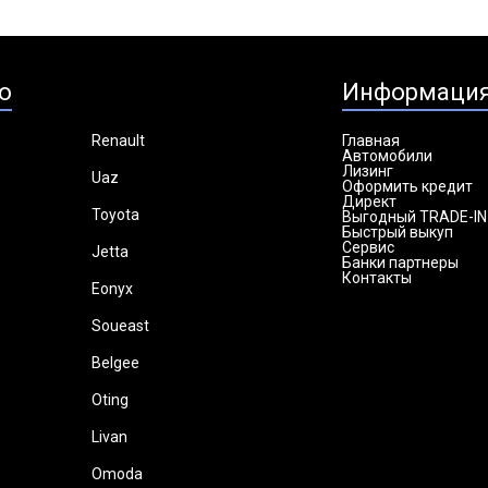
о
Информаци
Renault
Главная
Автомобили
Лизинг
Uaz
Оформить кредит
Директ
Toyota
Выгодный TRADE-IN
Быстрый выкуп
Сервис
Jetta
Банки партнеры
Контакты
Eonyx
Soueast
Belgee
Oting
Livan
Omoda