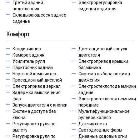
Третий задний
Электрорегулировка
подголовник
сиденья водителя
Складывающееся заднее
сиденье
Комфорт
Кондиционер
Дистанционный запуск
Камера задняя
двигателя
Усилитель руля
Электропривод крышки
Парктроник задний
багажника
Бортовой компьютер
Система выбора режима
Проекционный дисплей
движения
Электропривод зеркал
Электростеклоподъемники
Задержка выключения
задние
фар
Электростеклоподъемники
Запуск двигателя с кнопки
передние
Система доступа без
Мультифункциональное
ключа
рулевое колесо
Регулировка руля по
Датчик света
вылету
Светодиодные фары
Регулировка руля по
Дневные ходовые огни