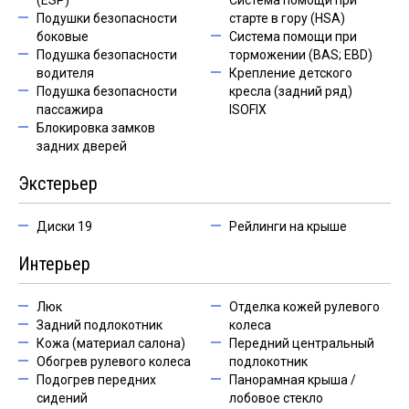
(ESP)
Система помощи при
Подушки безопасности
старте в гору (HSA)
боковые
Система помощи при
Подушка безопасности
торможении (BAS; EBD)
водителя
Крепление детского
Подушка безопасности
кресла (задний ряд)
пассажира
ISOFIX
Блокировка замков
задних дверей
Экстерьер
Диски 19
Рейлинги на крыше
Интерьер
Люк
Отделка кожей рулевого
Задний подлокотник
колеса
Кожа (материал салона)
Передний центральный
Обогрев рулевого колеса
подлокотник
Подогрев передних
Панорамная крыша /
сидений
лобовое стекло