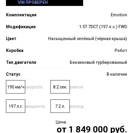
VIN ПРОВЕРЕН
Комплектация
Emotion
Модификация
1.5T 7DCT (197 л.с.) FWD
Цвет
Насыщенный зелёный (чёрная крыша)
Коробка
Робот
Тип двигателя
Бензиновый турбированный
Статус
В наличии
190 км/ч
скорость
8.2 сек.
разгон
197 л.с.
мощность
7.2 л.
расход
от
1 849 000
руб.