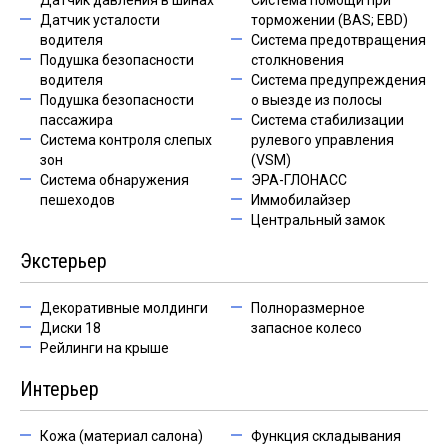
Датчик давления в шинах
Система помощи при
Датчик усталости
торможении (BAS; EBD)
водителя
Система предотвращения
Подушка безопасности
столкновения
водителя
Система предупреждения
Подушка безопасности
о выезде из полосы
пассажира
Система стабилизации
Система контроля слепых
рулевого управления
зон
(VSM)
Система обнаружения
ЭРА-ГЛОНАСС
пешеходов
Иммобилайзер
Центральный замок
Экстерьер
Декоративные молдинги
Полноразмерное
Диски 18
запасное колесо
Рейлинги на крыше
Интерьер
Кожа (материал салона)
Функция складывания