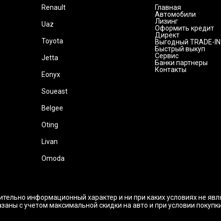
Renault
Главная
Автомобили
Лизинг
Uaz
Оформить кредит
Директ
Toyota
Выгодный TRADE-IN
Быстрый выкуп
Сервис
Jetta
Банки партнеры
Контакты
Eonyx
Soueast
Belgee
Oting
Livan
Omoda
ительно информационный характер и ни при каких условиях не яв
заны с учетом максимальной скидки на авто и при условии покупк