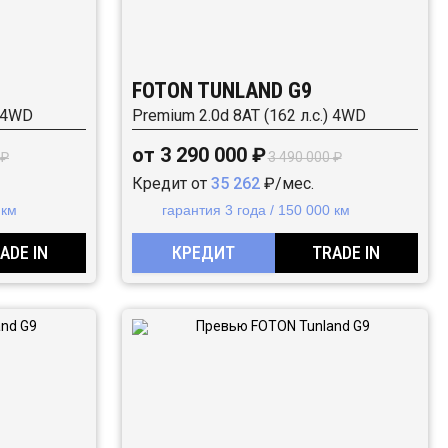
FOTON TUNLAND G9
) 4WD
Premium 2.0d 8AT (162 л.с.) 4WD
от 3 290 000 ₽
 ₽
3 490 000 ₽
Кредит от
35 262
₽/мес.
 км
гарантия 3 года / 150 000 км
ADE IN
КРЕДИТ
TRADE IN