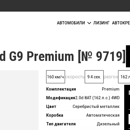
АВТОМОБИЛИ
ЛИЗИНГ
АВТОКР
d G9 Premium [№ 9719]
скорость
разгон
160 км/ч
9.4 сек.
162 л
Комплектация
Premium
Модификация
2.0d 8AT (162 л.с.) 4WD
Цвет
Серебристый металлик
Коробка
Автоматическая
Тип двигателя
Дизельный