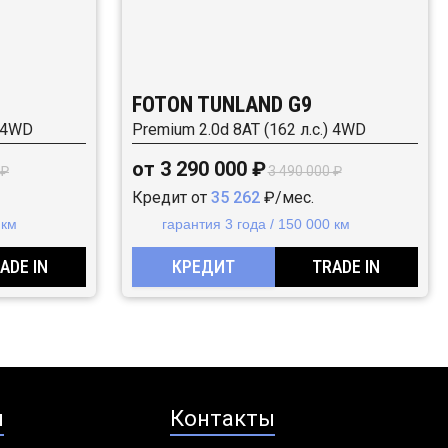
FOTON TUNLAND G9
) 4WD
Premium 2.0d 8AT (162 л.с.) 4WD
от 3 290 000 ₽
 ₽
3 490 000 ₽
Кредит от
35 262
₽/мес.
 км
гарантия 3 года / 150 000 км
ADE IN
КРЕДИТ
TRADE IN
я
Контакты