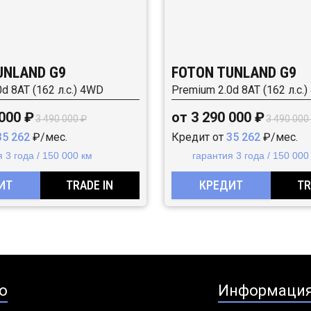
UNLAND G9
FOTON TUNLAND G9
d 8AT (162 л.с.) 4WD
Premium 2.0d 8AT (162 л.с.
 000 ₽
от 3 290 000 ₽
3 490 000 ₽
3 490 000
35 262
₽/мес.
Кредит от
35 262
₽/мес.
 3 года / 150 000 км
гарантия 3 года / 150 000
ИТ
TRADE IN
КРЕДИТ
TR
о
Информаци