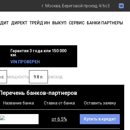
г. Москва, Береговой проезд, 4/6с3
ЕДИТ
ДИРЕКТ
ТРЕЙД ИН
ВЫКУП
СЕРВИС
БАНКИ ПАРТНЕРЫ
Гарантия 3 года или 150 000
км.
VIN ПРОВЕРЕН
мощность
расход
.с.
9.8 л.
Перечень банков-партнеров
Название банка
Ставка от банка
Оставить заявку
от 6.5%
Купить в кредит