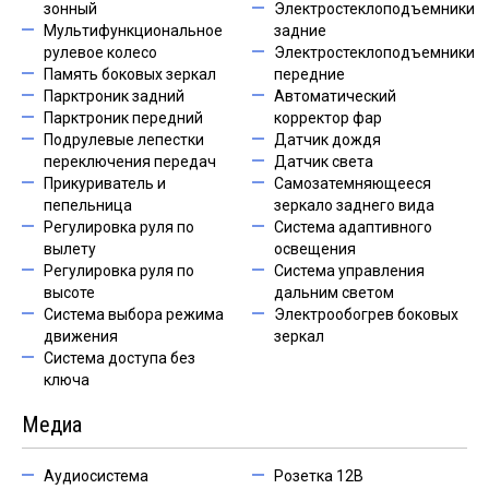
зонный
Электростеклоподъемники
Мультифункциональное
задние
рулевое колесо
Электростеклоподъемники
Память боковых зеркал
передние
Парктроник задний
Автоматический
Парктроник передний
корректор фар
Подрулевые лепестки
Датчик дождя
переключения передач
Датчик света
Прикуриватель и
Самозатемняющееся
пепельница
зеркало заднего вида
Регулировка руля по
Система адаптивного
вылету
освещения
Регулировка руля по
Система управления
высоте
дальним светом
Система выбора режима
Электрообогрев боковых
движения
зеркал
Система доступа без
ключа
Медиа
Аудиосистема
Розетка 12В