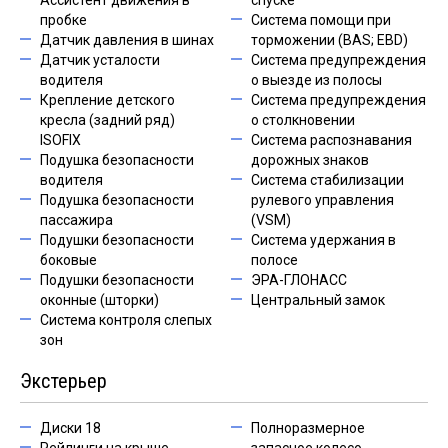
Ассистент движения в
спуске
пробке
Система помощи при
Датчик давления в шинах
торможении (BAS; EBD)
Датчик усталости
Система предупреждения
водителя
о выезде из полосы
Крепление детского
Система предупреждения
кресла (задний ряд)
о столкновении
ISOFIX
Система распознавания
Подушка безопасности
дорожных знаков
водителя
Система стабилизации
Подушка безопасности
рулевого управления
пассажира
(VSM)
Подушки безопасности
Система удержания в
боковые
полосе
Подушки безопасности
ЭРА-ГЛОНАСС
оконные (шторки)
Центральный замок
Система контроля слепых
зон
Экстерьер
Диски 18
Полноразмерное