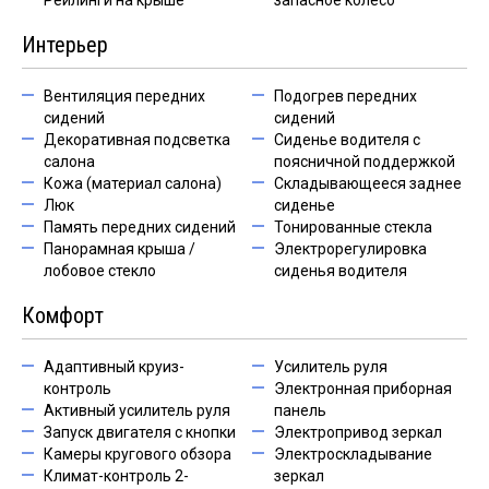
Рейлинги на крыше
запасное колесо
Интерьер
Вентиляция передних
Подогрев передних
сидений
сидений
Декоративная подсветка
Сиденье водителя с
салона
поясничной поддержкой
Кожа (материал салона)
Складывающееся заднее
Люк
сиденье
Память передних сидений
Тонированные стекла
Панорамная крыша /
Электрорегулировка
лобовое стекло
сиденья водителя
Комфорт
Адаптивный круиз-
Усилитель руля
контроль
Электронная приборная
Активный усилитель руля
панель
Запуск двигателя с кнопки
Электропривод зеркал
Камеры кругового обзора
Электроскладывание
Климат-контроль 2-
зеркал