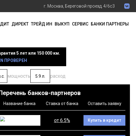
г. Москва, Береговой проезд, 4/6с3
ЕДИТ
ДИРЕКТ
ТРЕЙД ИН
ВЫКУП
СЕРВИС
БАНКИ ПАРТНЕРЫ
арантия 5 лет или 150 000 км.
IN ПРОВЕРЕН
мощность
расход
.с.
5.9 л.
Перечень банков-партнеров
Название банка
Ставка от банка
Оставить заявку
от 6.5%
Купить в кредит