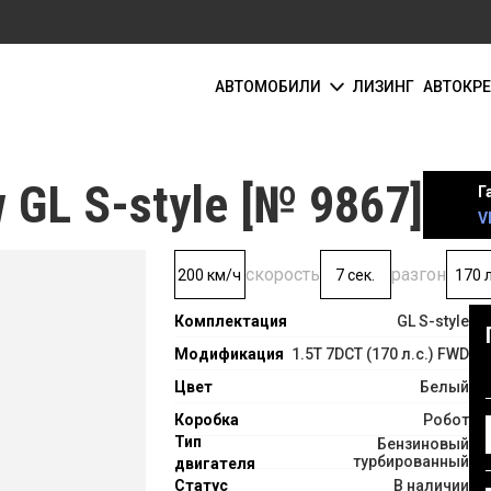
АВТОМОБИЛИ
ЛИЗИНГ
АВТОКР
GL S-style [№ 9867]
Г
V
скорость
разгон
200 км/ч
7 сек.
170 л
Комплектация
GL S-style
Модификация
1.5T 7DCT (170 л.с.) FWD
Цвет
Белый
Коробка
Робот
Тип
Бензиновый
турбированный
двигателя
Статус
В наличии