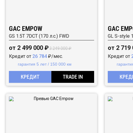
GAC EMPOW
GAC EM
GS 1.5T 7DCT (170 л.с.) FWD
GL S-style 
от 2 499 000 ₽
от 2 719
3 249 000 ₽
Кредит от
26 784
₽/мес.
Кредит от
гарантия 5 лет / 150 000 км
гарантия
КРЕДИТ
TRADE IN
КРЕД