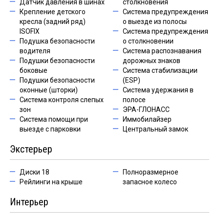
Датчик давления в шинах
столкновения
Крепление детского
Система предупреждения
кресла (задний ряд)
о выезде из полосы
ISOFIX
Система предупреждения
Подушка безопасности
о столкновении
водителя
Система распознавания
Подушки безопасности
дорожных знаков
боковые
Система стабилизации
Подушки безопасности
(ESP)
оконные (шторки)
Система удержания в
Система контроля слепых
полосе
зон
ЭРА-ГЛОНАСС
Система помощи при
Иммобилайзер
выезде с парковки
Центральный замок
Экстерьер
Диски 18
Полноразмерное
Рейлинги на крыше
запасное колесо
Интерьер