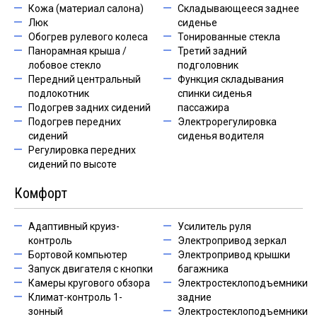
Кожа (материал салона)
Складывающееся заднее
Люк
сиденье
Обогрев рулевого колеса
Тонированные стекла
Панорамная крыша /
Третий задний
лобовое стекло
подголовник
Передний центральный
Функция складывания
подлокотник
спинки сиденья
Подогрев задних сидений
пассажира
Подогрев передних
Электрорегулировка
сидений
сиденья водителя
Регулировка передних
сидений по высоте
Комфорт
Адаптивный круиз-
Усилитель руля
контроль
Электропривод зеркал
Бортовой компьютер
Электропривод крышки
Запуск двигателя с кнопки
багажника
Камеры кругового обзора
Электростеклоподъемники
Климат-контроль 1-
задние
зонный
Электростеклоподъемники