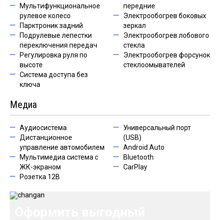
Мультифункциональное
передние
рулевое колесо
Электрообогрев боковых
Парктроник задний
зеркал
Подрулевые лепестки
Электрообогрев лобового
переключения передач
стекла
Регулировка руля по
Электрообогрев форсунок
высоте
стеклоомывателей
Система доступа без
ключа
Медиа
Аудиосистема
Универсальный порт
Дистанционное
(USB)
управление автомобилем
Android Auto
Мультимедиа система с
Bluetooth
ЖК-экраном
CarPlay
Розетка 12В
Оформить выгодный