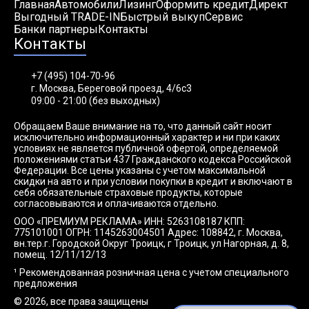
Главная
Автомобили
Лизинг
Оформить кредит
Директ
Выгодный TRADE-IN
Быстрый выкуп
Сервис
Банки партнеры
Контакты
Контакты
+7 (495) 104-70-96
г. Москва, Береговой проезд, 4/6с3
09:00 - 21:00 (без выходных)
Обращаем Ваше внимание на то, что данный сайт носит
исключительно информационный характер и ни при каких
условиях не является публичной офертой, определяемой
положениями статьи 437 Гражданского кодекса Российской
Федерации. Все цены указаны с учетом максимальной
скидки на авто и при условии покупки в кредит и включают в
себя обязательные страховые продукты, которые
согласовываются и оплачиваются отдельно.
ООО «ПРЕМИУМ РЕКЛАМА» ИНН: 5263108187 КПП:
775101001 ОГРН: 1145263004501 Адрес: 108842, г. Москва,
вн.тер.г. Городской Округ Троицк, г Троицк, ул Нагорная, д. 8,
помещ. 12/11/12/13
¹ Рекомендованная розничная цена с учетом специального
предложения
© 2026, все права защищены