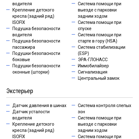
водителя
Система помощи при
Крепление детского
выезде с парковки
кресла (задний ряд)
задним ходом
ISOFIX
Система помощи при
Подушка безопасности
спуске
водителя
Система помощи при
Подушка безопасности
старте в гору (HSA)
пассажира
Система стабилизации
Подушки безопасности
(ESP)
боковые
ЭРА-ГЛОНАСС
Подушки безопасности
Иммобилайзер
оконные (шторки)
Сигнализация
Центральный замок
Экстерьер
Датчик давления в шинах
Система контроля слепых
Датчик усталости
зон
водителя
Система помощи при
Крепление детского
выезде с парковки
кресла (задний ряд)
задним ходом
ISOFIX
Система помощи при