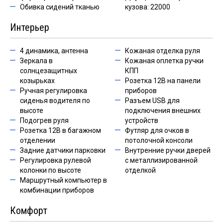
Обивка сидений тканью
кузова: 22000
Интерьер
4 динамика, антенна
Кожаная отделка руля
Зеркала в
Кожаная оплетка ручки
солнцезащитных
КПП
козырьках
Розетка 12В на панели
Ручная регулировка
приборов
сиденья водителя по
Разъем USB для
высоте
подключения внешних
Подогрев руля
устройств
Розетка 12В в багажном
Футляр для очков в
отделении
потолочной консоли
Задние датчики парковки
Внутренние ручки дверей
Регулировка рулевой
с металлизированной
колонки по высоте
отделкой
Маршрутный компьютер в
комбинации приборов
Комфорт