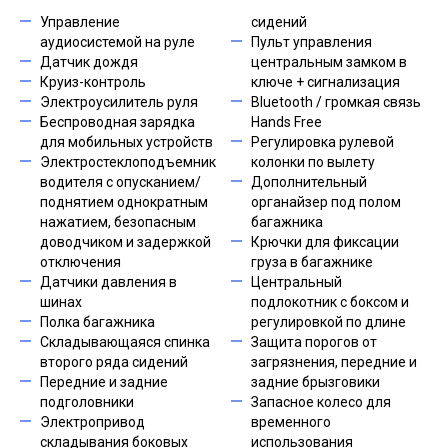
Управление
сидений
аудиосистемой на руле
Пульт управления
Датчик дождя
центральным замком в
Круиз-контроль
ключе + сигнализация
Электроусилитель руля
Bluetooth / громкая связь
Беспроводная зарядка
Hands Free
для мобильных устройств
Регулировка рулевой
Электростеклоподъемник
колонки по вылету
водителя с опусканием/
Дополнительный
поднятием однократным
органайзер под полом
нажатием, безопасным
багажника
доводчиком и задержкой
Крючки для фиксации
отключения
груза в багажнике
Датчики давления в
Центральный
шинах
подлокотник с боксом и
Полка багажника
регулировкой по длине
Складывающаяся спинка
Защита порогов от
второго ряда сидений
загрязнения, передние и
Передние и задние
задние брызговики
подголовники
Запасное колесо для
Электропривод
временного
складывания боковых
использования