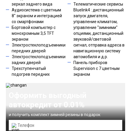
зеркал заднего вида
Телематические сервисы
Аудиосистема с цветным
Bluelink4 : дистанционный
8" экраном и интеграцией
запуск двигателя,
со смартфонами
управление климатом,
Бортовой компьютер с
управление "зимними"
монохромным 3,5 TFT
опциями, дистанционный
экраном
звуковой/световой
Электростеклоподъемники
сигнал, отправка адреса в
передних дверей
навигационную систему
Электростеклоподъемники
автомобиля и д.р.
задних дверей
Панель приборов
Трехступенчатый
Supervision с 7 цветным
подогрев передних
экраном
Оформить выгодный
автокредит от 0.01%
и получить комплект зимней резины в подарок