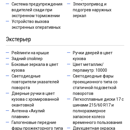
Система предупреждения
Электропривод и
водителей сзади при
подогрев наружных
экстренном торможении
зеркал
Устройство вызова
экстренных оперативных
Экстерьер
Рейлинги на крыше
Ручки дверей в цвет
Задний спойлер
кузова
Боковые зеркала в цвет
Цвет металлик/
кузова
перламутр: 10000
Светодиодные
Светодиодные фары
повторители указателей
проекционного типа со
поворота
статичной подсветкой
Дверные ручки в цвет
поворотов
кузова с хромированной
Легкосплавные диски 17 с
окантовкой
шинами 215/60 R17 и
Антенна «Акулий
полноразмерное
плавник»
запасное колесо
Галогеновые передние
временного пользования
фары прожекторного типа
Двухцветная окраска