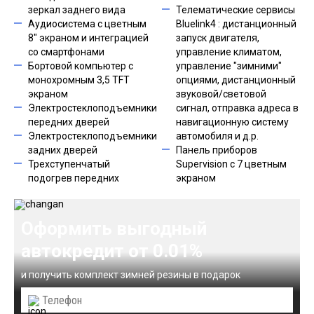
зеркал заднего вида
Телематические сервисы
Аудиосистема с цветным
Bluelink4 : дистанционный
8" экраном и интеграцией
запуск двигателя,
со смартфонами
управление климатом,
Бортовой компьютер с
управление "зимними"
монохромным 3,5 TFT
опциями, дистанционный
экраном
звуковой/световой
Электростеклоподъемники
сигнал, отправка адреса в
передних дверей
навигационную систему
Электростеклоподъемники
автомобиля и д.р.
задних дверей
Панель приборов
Трехступенчатый
Supervision с 7 цветным
подогрев передних
экраном
Оформить выгодный
автокредит от 0.01%
и получить комплект зимней резины в подарок