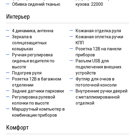
Обивка сидений тканью
кузова: 22000
Интерьер
4 динамика, антенна
Кожаная отделка руля
Зеркала в
Кожаная оплетка ручки
солнцезащитных
КПП
козырьках
Розетка 12В на панели
Ручная регулировка
приборов
сиденья водителя по
Разъем USB для
высоте
подключения внешних
Подогрев руля
устройств
Розетка 12В в багажном
Футляр для очков в
отделении
потолочной консоли
Задние датчики парковки
Внутренние ручки дверей
Регулировка рулевой
с металлизированной
колонки по высоте
отделкой
Маршрутный компьютер в
комбинации приборов
Комфорт