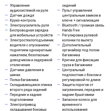
Управление
сидений
аудиосистемой на руле
Пульт управления
Датчик дождя
центральным замком в
Круиз-контроль
ключе + сигнализация
Электроусилитель руля
Bluetooth / громкая связь
Беспроводная зарядка
Hands Free
для мобильных устройств
Регулировка рулевой
Электростеклоподъемник
колонки по вылету
водителя с опусканием/
Дополнительный
поднятием однократным
органайзер под полом
нажатием, безопасным
багажника
доводчиком и задержкой
Крючки для фиксации
отключения
груза в багажнике
Датчики давления в
Центральный
шинах
подлокотник с боксом и
Полка багажника
регулировкой по длине
Складывающаяся спинка
Защита порогов от
второго ряда сидений
загрязнения, передние и
Передние и задние
задние брызговики
подголовники
Запасное колесо для
Электропривод
временного
складывания боковых
использования