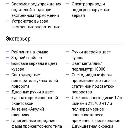
Система предупреждения
Электропривод и
водителей сзади при
подогрев наружных
экстренном торможении
зеркал
Устройство вызова
экстренных оперативных
Экстерьер
Рейлинги на крыше
Ручки дверей в цвет
Задний спойлер
кузова
Боковые зеркала в цвет
Цвет металлик/
кузова
перламутр: 10000
Светодиодные
Светодиодные фары
повторители указателей
проекционного типа со
поворота
статичной подсветкой
Дверные ручки в цвет
поворотов
кузова с хромированной
Легкосплавные диски 17 с
окантовкой
шинами 215/60 R17 и
Антенна «Акулий
полноразмерное
плавник»
запасное колесо
Галогеновые передние
временного пользования
фары прожекторного типа
Двухцветная окраска