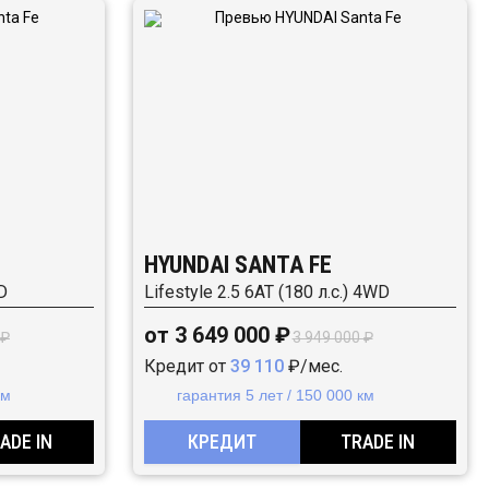
HYUNDAI SANTA FE
D
Lifestyle 2.5 6АТ (180 л.с.) 4WD
от 3 649 000 ₽
 ₽
3 949 000 ₽
Кредит от
39 110
₽/мес.
км
гарантия 5 лет / 150 000 км
ADE IN
КРЕДИТ
TRADE IN