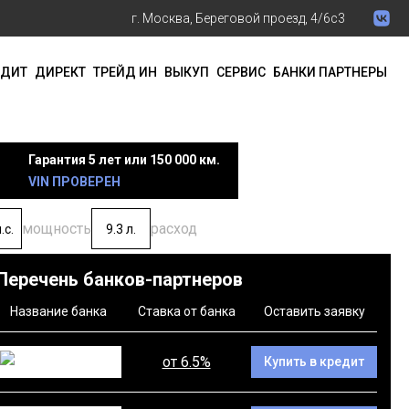
г. Москва, Береговой проезд, 4/6с3
ЕДИТ
ДИРЕКТ
ТРЕЙД ИН
ВЫКУП
СЕРВИС
БАНКИ ПАРТНЕРЫ
Гарантия 5 лет или 150 000 км.
VIN ПРОВЕРЕН
мощность
расход
.с.
9.3 л.
Перечень банков-партнеров
Название банка
Ставка от банка
Оставить заявку
от 6.5%
Купить в кредит