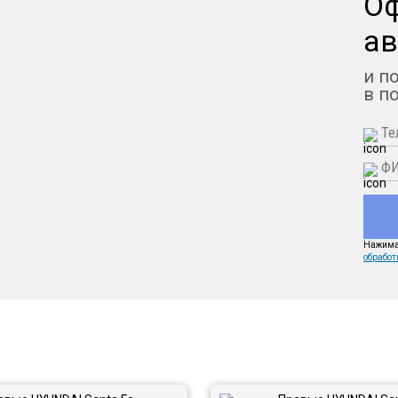
О
ав
и п
в п
Нажимая
обработ