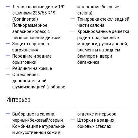
Легкосплавные диски 19"
и передние боковые
с шинами 235/55 R19
стекла)
(Continental)
Тонировка стекол задней
Полноразмерное
части салона
запасное колесо с
Хромированные решетка
легкосплавным диском
радиатора, боковые
Защита порогов от
молдинги, ручки дверей,
загрязнения
элементы на заднем
Передние и задние
бампере и двери
брызговики
багажника
Рейлинги на крыше
Остекление с
дополнительной
шумоизоляцией (лобовое
Интерьер
Выбор цвета салона:
отделке интерьера
черный/бежевый/серый
Шторки на задних
Комбинация натуральной
боковых стеклах
и искусственной кожи в