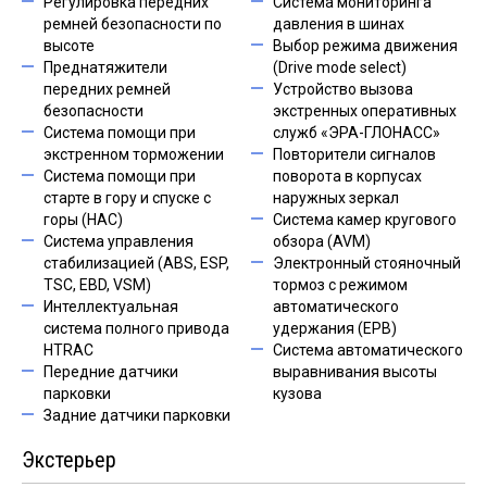
Регулировка передних
Система мониторинга
ремней безопасности по
давления в шинах
высоте
Выбор режима движения
Преднатяжители
(Drive mode select)
передних ремней
Устройство вызова
безопасности
экстренных оперативных
Система помощи при
служб «ЭРА-ГЛОНАСС»
экстренном торможении
Повторители сигналов
Система помощи при
поворота в корпусах
старте в гору и спуске с
наружных зеркал
горы (HAC)
Система камер кругового
Система управления
обзора (AVM)
стабилизацией (ABS, ESP,
Электронный стояночный
TSC, EBD, VSM)
тормоз с режимом
Интеллектуальная
автоматического
система полного привода
удержания (EPB)
HTRAC
Система автоматического
Передние датчики
выравнивания высоты
парковки
кузова
Задние датчики парковки
Экстерьер