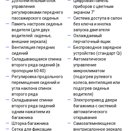
Дополнительный блок
Цифровая панель
управления
приборов с цветным
регулировками переднего
экраном 7"
пассажирского сиденья
Система доступа в салон
Память настроек сиденья
без ключа и кнопка
водителя (для двух
запуска двигателя
водителей: сиденье,
Охлаждаемый
внешние зеркала)
перчаточный ящик
Вентиляция передних
Беспроводное зарядное
сидений
устройство (стандарт Qi)
Складывающаяся спинка
Автоматическое
второго ряда сидений (в
управление
пропорции 60:40)
микроклиматом
Регулировка продольного
(подогрев рулевого
перемещения сидений и
колеса, вентиляция или
угла наклона спинок
подогрев сиденья
второго ряда
водителя)
Складывание спинки
Электропривод двери
второго ряда сидений
багажника с системой
одним нажатием из
автоматического
багажника
открывания
Шторка багажника
Самозатемняющееся
Сетка для фиксации
внутрисалонное зеркало