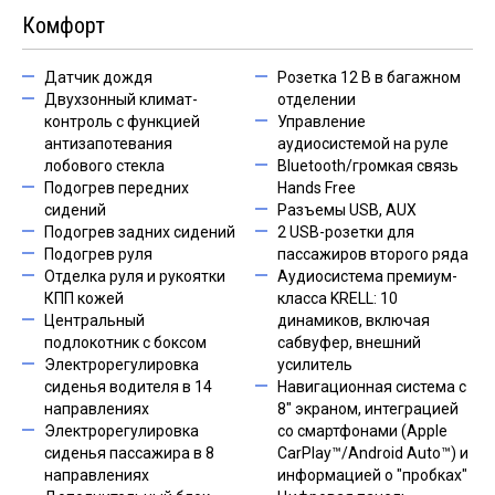
Комфорт
Датчик дождя
Розетка 12 В в багажном
Двухзонный климат-
отделении
контроль с функцией
Управление
антизапотевания
аудиосистемой на руле
лобового стекла
Bluetooth/громкая связь
Подогрев передних
Hands Free
сидений
Разъемы USB, AUX
Подогрев задних сидений
2 USB-розетки для
Подогрев руля
пассажиров второго ряда
Отделка руля и рукоятки
Аудиосистема премиум-
КПП кожей
класса KRELL: 10
Центральный
динамиков, включая
подлокотник с боксом
сабвуфер, внешний
Электрорегулировка
усилитель
сиденья водителя в 14
Навигационная система с
направлениях
8" экраном, интеграцией
Электрорегулировка
со смартфонами (Apple
сиденья пассажира в 8
CarPlay™/Android Auto™) и
направлениях
информацией о "пробках"