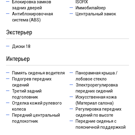
Блокировка замков
ISOFIX
задних дверей
Иммобилайзер
Антиблокировочная
Центральный замок
система (ABS)
Экстерьер
Диски 18
Интерьер
Память сиденья водителя
Панорамная крыша /
Подогрев передних
лобовое стекло
сидений
Электрорегулировка
Третий задний
передних сидений
подголовник
Искусственная кожа
Отделка кожей рулевого
(Материал салона)
колеса
Регулировка передних
Передний центральный
сидений по высоте
подлокотник
Передние сиденья с
поясничной поддержкой