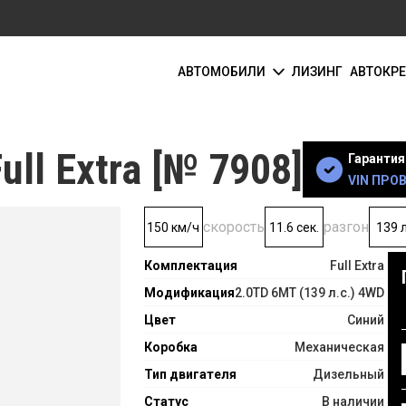
АВТОМОБИЛИ
ЛИЗИНГ
АВТОКР
ull Extra [№ 7908]
Гарантия 
VIN ПРО
скорость
разгон
150 км/ч
11.6 сек.
139 л
Комплектация
Full Extra
Модификация
2.0TD 6MT (139 л.с.) 4WD
Цвет
Синий
Коробка
Механическая
Тип двигателя
Дизельный
Статус
В наличии