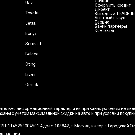
Лизинг
Uaz
Оформить кредит
Директ
Toyota
Выгодный TRADE-IN
Быстрый выкуп
Сервис
Jetta
Банки партнеры
Контакты
Eonyx
Soueast
Belgee
Oting
Livan
Omoda
ительно информационный характер и ни при каких условиях не яв
заны с учетом максимальной скидки на авто и при условии покупк
145263004501 Адрес: 108842, г. Москва, вн.тер.г. Городской Округ
едложения