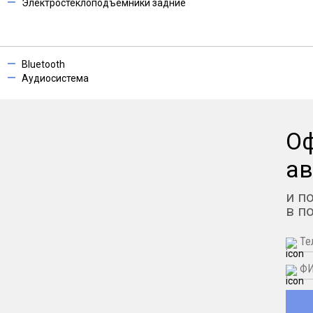
Электростеклоподъемники задние
Bluetooth
Аудиосистема
О
ав
и п
в п