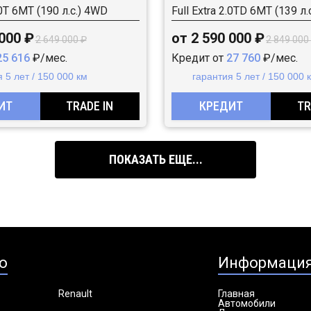
.0T 6MT (190 л.с.) 4WD
Full Extra 2.0TD 6MT (139 л.
 000 ₽
от 2 590 000 ₽
2 649 000 ₽
2 849 000
25 616
₽/мес.
Кредит от
27 760
₽/мес.
 5 лет / 150 000 км
гарантия 5 лет / 150 000 
ИТ
TRADE IN
КРЕДИТ
TR
ПОКАЗАТЬ ЕЩЕ...
о
Информаци
Renault
Главная
Автомобили