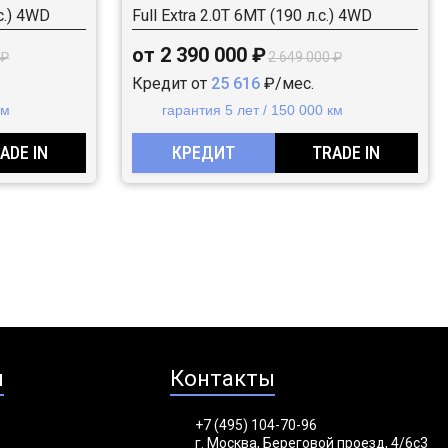
с.) 4WD
Full Extra 2.0T 6MT (190 л.с.) 4WD
от 2 390 000 ₽
 ₽
2 649 000 ₽
Кредит от
25 616
₽/мес.
км
гарантия 5 лет / 150 000 км
ADE IN
КРЕДИТ
TRADE IN
я
Контакты
+7 (495) 104-70-96
г. Москва, Береговой проезд, 4/6с3