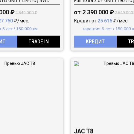
2.0TD 6MT (139 л.с.) 4WD
Full Extra 2.0T 6MT (190 л.с
 000 ₽
от 2 390 000 ₽
2 849 000 ₽
2 649 000
27 760
₽/мес.
Кредит от
25 616
₽/мес.
 5 лет / 150 000 км
гарантия 5 лет / 150 000 
ИТ
TRADE IN
КРЕДИТ
TR
JAC T8