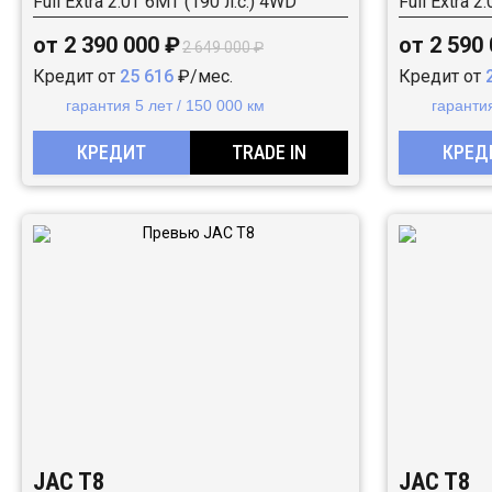
Full Extra 2.0T 6MT (190 л.с.) 4WD
Full Extra 
от 2 390 000 ₽
от 2 590
2 649 000 ₽
Кредит от
25 616
₽/мес.
Кредит от
гарантия 5 лет / 150 000 км
гарантия
КРЕДИТ
TRADE IN
КРЕД
JAC T8
JAC T8