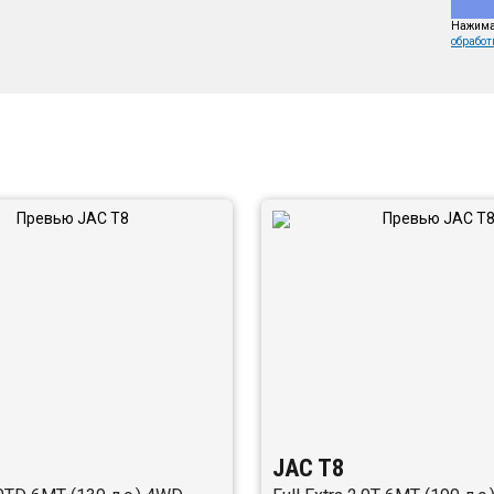
Нажимая
обработ
JAC T8