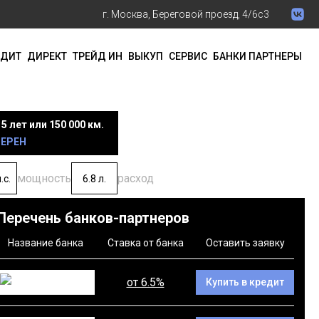
г. Москва, Береговой проезд, 4/6с3
ЕДИТ
ДИРЕКТ
ТРЕЙД ИН
ВЫКУП
СЕРВИС
БАНКИ ПАРТНЕРЫ
5 лет или 150 000 км.
ВЕРЕН
мощность
расход
.с.
6.8 л.
Перечень банков-партнеров
Название банка
Ставка от банка
Оставить заявку
от 6.5%
Купить в кредит