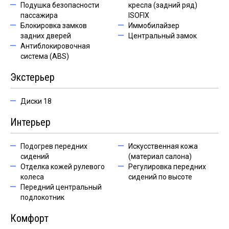
Подушка безопасности
кресла (задний ряд)
пассажира
ISOFIX
Блокировка замков
Иммобилайзер
задних дверей
Центральный замок
Антиблокировочная
система (ABS)
Экстерьер
Диски 18
Интерьер
Подогрев передних
Искусственная кожа
сидений
(материал салона)
Отделка кожей рулевого
Регулировка передних
колеса
сидений по высоте
Передний центральный
подлокотник
Комфорт