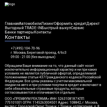
Главная
Автомобили
Лизинг
Оформить кредит
Директ
Выгодный TRADE-IN
Быстрый выкуп
Сервис
Банки партнеры
Контакты
Контакты
+7 (495) 104-70-96
г. Москва, Береговой проезд, 4/6с3
09:00 - 21:00 (без выходных)
Обращаем Ваше внимание на то, что данный сайт носит
исключительно информационный характер и ни при каких
условиях не является публичной офертой, определяемой
положениями статьи 437 Гражданского кодекса Российской
Федерации. Все цены указаны с учетом максимальной
скидки на авто и при условии покупки в кредит и включают в
себя обязательные страховые продукты, которые
согласовываются и оплачиваются отдельно.
ООО «ПРЕМИУМ РЕКЛАМА» ИНН: 5263108187 КПП:
775101001 ОГРН: 1145263004501 Адрес: 108842, г. Москва,
вн.тер.г. Городской Округ Троицк, г Троицк, ул Нагорная, д. 8,