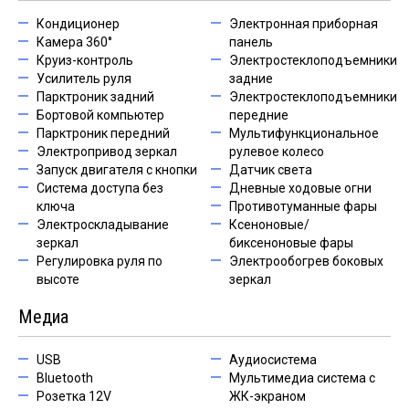
Кондиционер
Электронная приборная
Камера 360°
панель
Круиз-контроль
Электростеклоподъемники
Усилитель руля
задние
Парктроник задний
Электростеклоподъемники
Бортовой компьютер
передние
Парктроник передний
Мультифункциональное
Электропривод зеркал
рулевое колесо
Запуск двигателя с кнопки
Датчик света
Система доступа без
Дневные ходовые огни
ключа
Противотуманные фары
Электроскладывание
Ксеноновые/
зеркал
биксеноновые фары
Регулировка руля по
Электрообогрев боковых
высоте
зеркал
Медиа
USB
Аудиосистема
Bluetooth
Мультимедиа система с
Розетка 12V
ЖК-экраном