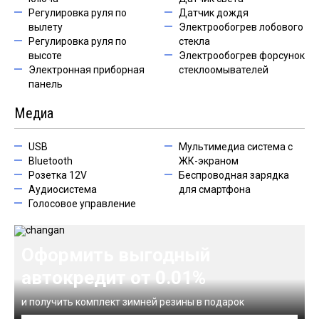
Регулировка руля по
Датчик дождя
вылету
Электрообогрев лобового
Регулировка руля по
стекла
высоте
Электрообогрев форсунок
Электронная приборная
стеклоомывателей
панель
Медиа
USB
Мультимедиа система с
Bluetooth
ЖК-экраном
Розетка 12V
Беспроводная зарядка
Аудиосистема
для смартфона
Голосовое управление
Оформить выгодный
автокредит от 0.01%
и получить комплект зимней резины в подарок