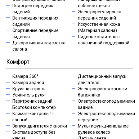
Подогрев передних
лобовое стекло
сидений
Электрорегулировка
Вентиляция передних
передних сидений
сидений
Искусственная кожа
Спортивные передние
(Материал салона)
сиденья
Сиденье водителя с
Декоративная подсветка
поясничной поддержкой
салона
Комфорт
Камера 360°
Дистанционный запуск
Камера задняя
двигателя
Круиз-контроль
Электропривод крышки
Усилитель руля
багажника
Парктроник задний
Электростеклоподъемники
Бортовой компьютер
задние
Климат-контроль 1-
Электростеклоподъемники
зонный
передние
Запуск двигателя с кнопки
Мультифункциональное
Система доступа без
рулевое колесо
ключа
Датчик света