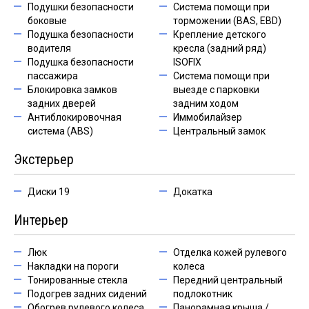
Подушки безопасности
Система помощи при
боковые
торможении (BAS, EBD)
Подушка безопасности
Крепление детского
водителя
кресла (задний ряд)
Подушка безопасности
ISOFIX
пассажира
Система помощи при
Блокировка замков
выезде с парковки
задних дверей
задним ходом
Антиблокировочная
Иммобилайзер
система (ABS)
Центральный замок
Экстерьер
Диски 19
Докатка
Интерьер
Люк
Отделка кожей рулевого
Накладки на пороги
колеса
Тонированные стекла
Передний центральный
Подогрев задних сидений
подлокотник
Обогрев рулевого колеса
Панорамная крыша /