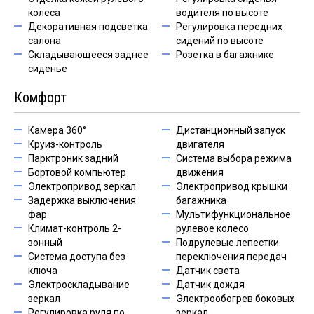
колеса
водителя по высоте
Декоративная подсветка
Регулировка передних
салона
сидений по высоте
Складывающееся заднее
Розетка в багажнике
сиденье
Комфорт
Камера 360°
Дистанционный запуск
Круиз-контроль
двигателя
Парктроник задний
Система выбора режима
Бортовой компьютер
движения
Электропривод зеркал
Электропривод крышки
Задержка выключения
багажника
фар
Мультифункциональное
Климат-контроль 2-
рулевое колесо
зонный
Подрулевые лепестки
Система доступа без
переключения передач
ключа
Датчик света
Электроскладывание
Датчик дождя
зеркал
Электрообогрев боковых
Регулировка руля по
зеркал