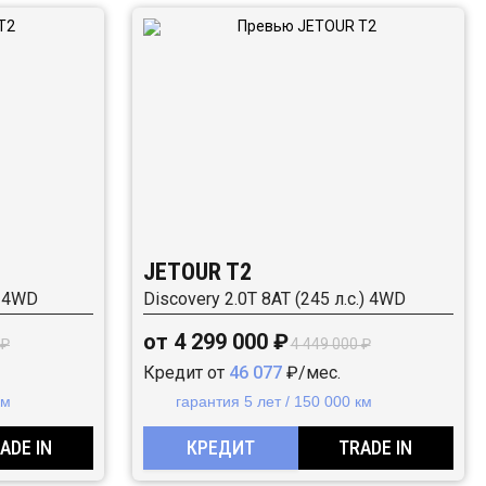
JETOUR T2
) 4WD
Discovery 2.0T 8AT (245 л.с.) 4WD
от 4 299 000 ₽
 ₽
4 449 000 ₽
Кредит от
46 077
₽/мес.
км
гарантия 5 лет / 150 000 км
ADE IN
КРЕДИТ
TRADE IN