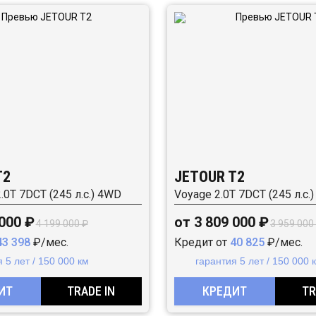
T2
JETOUR T2
2.0T 7DCT (245 л.с.) 4WD
Voyage 2.0T 7DCT (245 л.с.
 000 ₽
от 3 809 000 ₽
4 199 000 ₽
3 959 000
43 398
₽/мес.
Кредит от
40 825
₽/мес.
 5 лет / 150 000 км
гарантия 5 лет / 150 000 
ИТ
TRADE IN
КРЕДИТ
TR