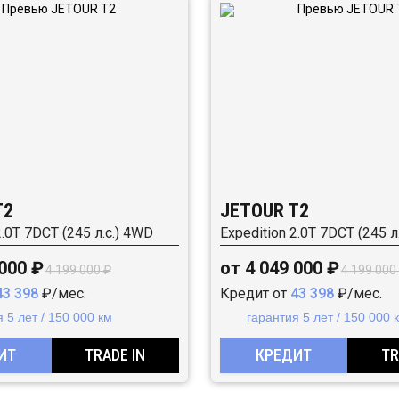
T2
JETOUR T2
2.0T 7DCT (245 л.с.) 4WD
Expedition 2.0T 7DCT (245 л
 000 ₽
от 4 049 000 ₽
4 199 000 ₽
4 199 000
43 398
₽/мес.
Кредит от
43 398
₽/мес.
 5 лет / 150 000 км
гарантия 5 лет / 150 000 
ИТ
TRADE IN
КРЕДИТ
TR