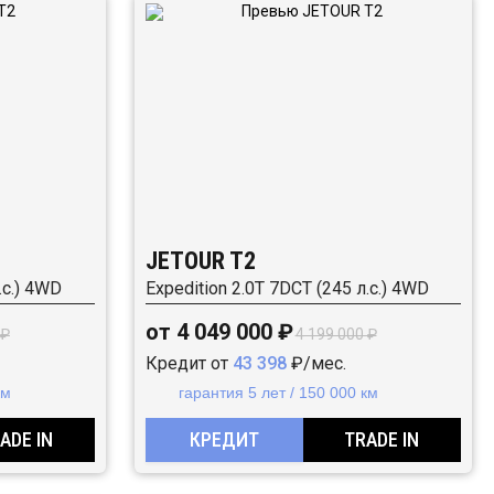
JETOUR T2
.с.) 4WD
Expedition 2.0T 7DCT (245 л.с.) 4WD
от 4 049 000 ₽
 ₽
4 199 000 ₽
Кредит от
43 398
₽/мес.
км
гарантия 5 лет / 150 000 км
ADE IN
КРЕДИТ
TRADE IN