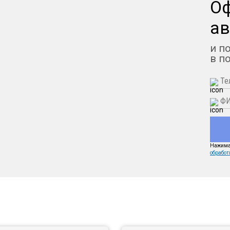
О
ав
и п
в п
Нажимая
обработ