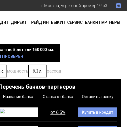
г. Москва, Береговой проезд, 4/6с3
ЕДИТ
ДИРЕКТ
ТРЕЙД ИН
ВЫКУП
СЕРВИС
БАНКИ ПАРТНЕРЫ
рантия 5 лет или 150 000 км.
N ПРОВЕРЕН
мощность
расход
.с.
9.3 л.
Перечень банков-партнеров
Название банка
Ставка от банка
Оставить заявку
от 6.5%
Купить в кредит