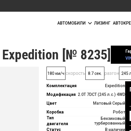
АВТОМОБИЛИ
ЛИЗИНГ
АВТОКР
Expedition [№ 8235]
Га
VI
скорость
разгон
180 км/ч
8.7 сек.
245 л
Комплектация
Expedition
Модификация
2.0T 7DCT (245 л.с.) 4WD
Цвет
Матовый Серый
Коробка
Робот
Тип
Бензиновый
турбированный
двигателя
Статус
В наличии