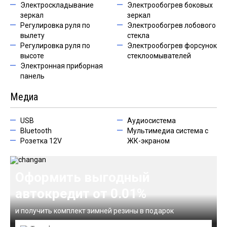
Электроскладывание
Электрообогрев боковых
зеркал
зеркал
Регулировка руля по
Электрообогрев лобового
вылету
стекла
Регулировка руля по
Электрообогрев форсунок
высоте
стеклоомывателей
Электронная приборная
панель
Медиа
USB
Аудиосистема
Bluetooth
Мультимедиа система с
Розетка 12V
ЖК-экраном
Оформить выгодный
автокредит от 0.01%
и получить комплект зимней резины в подарок