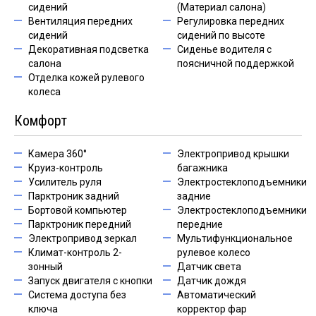
сидений
(Материал салона)
Вентиляция передних
Регулировка передних
сидений
сидений по высоте
Декоративная подсветка
Сиденье водителя с
салона
поясничной поддержкой
Отделка кожей рулевого
колеса
Комфорт
Камера 360°
Электропривод крышки
Круиз-контроль
багажника
Усилитель руля
Электростеклоподъемники
Парктроник задний
задние
Бортовой компьютер
Электростеклоподъемники
Парктроник передний
передние
Электропривод зеркал
Мультифункциональное
Климат-контроль 2-
рулевое колесо
зонный
Датчик света
Запуск двигателя с кнопки
Датчик дождя
Система доступа без
Автоматический
ключа
корректор фар