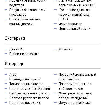
Подушка безопасности
Система помощи при
водителя
торможении (BAS, EBD)
Подушка безопасности
Крепление детского
пассажира
кресла (задний ряд)
Блокировка замков
ISOFIX
задних дверей
Иммобилайзер
Центральный замок
Экстерьер
Диски 20
Докатка
Рейлинги на крыше
Интерьер
Люк
Передний центральный
Накладки на пороги
подлокотник
Тонированные стекла
Панорамная крыша /
Подогрев задних сидений
лобовое стекло
Память сиденья водителя
Электрорегулировка
Обогрев рулевого колеса
передних сидений
Подогрев передних
Искусственная кожа