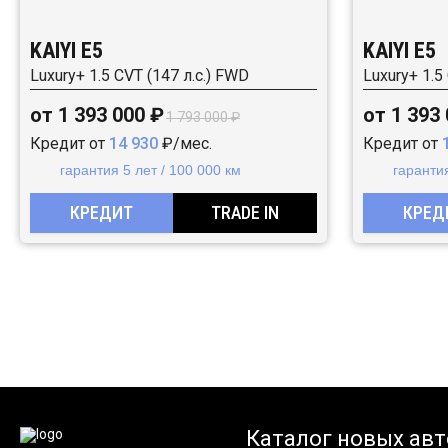
KAIYI E5
KAIYI E5
Luxury+ 1.5 CVT (147 л.с.) FWD
Luxury+ 1.5
от 1 393 000 ₽
от 1 393
1 793 000 ₽
Кредит от
14 930
₽/мес.
Кредит от
гарантия 5 лет / 100 000 км
гарантия
КРЕДИТ
TRADE IN
КРЕД
Каталог новых авт