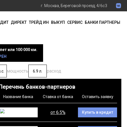
г. Москва, Береговой проезд, 4/6с3
ЕДИТ
ДИРЕКТ
ТРЕЙД ИН
ВЫКУП
СЕРВИС
БАНКИ ПАРТНЕРЫ
лет или 100 000 км.
РЕН
мощность
расход
.с.
6.9 л.
Перечень банков-партнеров
Название банка
Ставка от банка
Оставить заявку
от 6.5%
Купить в кредит