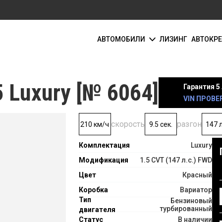
АВТОМОБИЛИ
ЛИЗИНГ
АВТОКР
5 Luxury [№ 6064]
Гарантия 5 
VIN ПРОВЕ
скорость
разгон
210 км/ч
9.5 сек.
147 л
Комплектация
Luxury
Модификация
1.5 CVT (147 л.с.) FWD
Цвет
Красный
Коробка
Вариатор
Тип
Бензиновый
турбированный
двигателя
Статус
В наличии