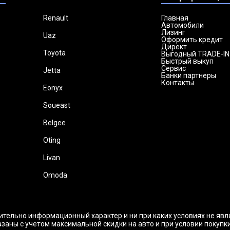
Renault
Главная
Автомобили
Лизинг
Uaz
Оформить кредит
Директ
Toyota
Выгодный TRADE-IN
Быстрый выкуп
Сервис
Jetta
Банки партнеры
Контакты
Eonyx
Soueast
Belgee
Oting
Livan
Omoda
ительно информационный характер и ни при каких условиях не яв
заны с учетом максимальной скидки на авто и при условии покупк