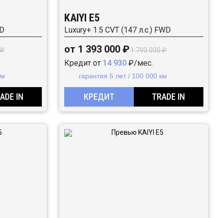
KAIYI E5
WD
Luxury+ 1.5 CVT (147 л.с.) FWD
от 1 393 000 ₽
 ₽
1 793 000 ₽
Кредит от
14 930
₽/мес.
км
гарантия 5 лет / 100 000 км
ADE IN
КРЕДИТ
TRADE IN