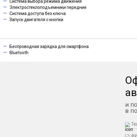
Система выбора режима движения
Электростеклоподъемники передние
Система доступа без ключа
Запуск двигателя с кнопки
Беспроводная зарядка для смартфона
Bluetooth
О
ав
и п
в п