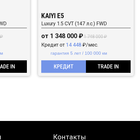
KAIYI E5
FWD
Luxury 1.5 CVT (147 л.с.) FWD
от 1 348 000 ₽
 ₽
1 748 000 ₽
Кредит от
14 448
₽/мес.
км
гарантия 5 лет / 100 000 км
ADE IN
КРЕДИТ
TRADE IN
я
Контакты