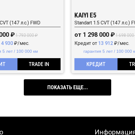
KAIYI E5
 CVT (147 л.с.) FWD
Standart 1.5 CVT (147 л.с.) 
 000 ₽
от 1 298 000 ₽
1 793 000 ₽
1 698 000
14 930
₽/мес.
Кредит от
13 912
₽/мес.
 5 лет / 100 000 км
гарантия 5 лет / 100 000 
ИТ
TRADE IN
КРЕДИТ
TR
ПОКАЗАТЬ ЕЩЕ...
о
Информаци