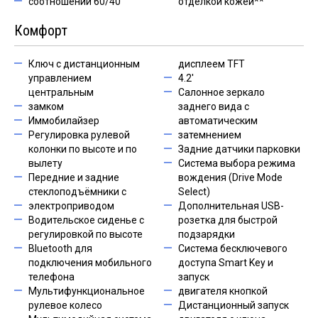
соотношении 60/40
отделкой кожей**
Комфорт
Ключ с дистанционным
дисплеем TFT
управлением
4.2'
центральным
Салонное зеркало
замком
заднего вида с
Иммобилайзер
автоматическим
Регулировка рулевой
затемнением
колонки по высоте и по
Задние датчики парковки
вылету
Система выбора режима
Передние и задние
вождения (Drive Mode
стеклоподъёмники с
Select)
электроприводом
Дополнительная USB-
Водительское сиденье с
розетка для быстрой
регулировкой по высоте
подзарядки
Bluetooth для
Система бесключевого
подключения мобильного
доступа Smart Key и
телефона
запуск
Мультифункциональное
двигателя кнопкой
рулевое колесо
Дистанционный запуск