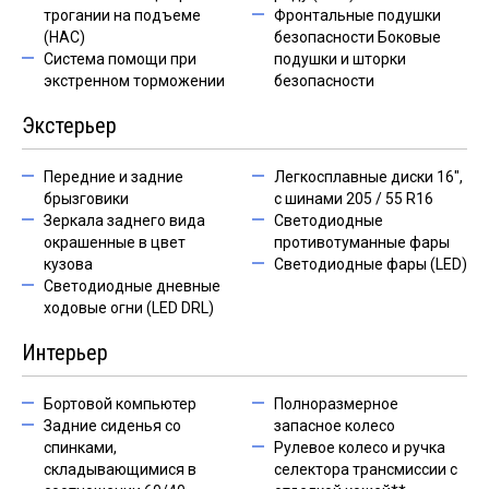
трогании на подъеме
Фронтальные подушки
(HAC)
безопасности Боковые
Система помощи при
подушки и шторки
экстренном торможении
безопасности
Экстерьер
Передние и задние
Легкосплавные диски 16",
брызговики
с шинами 205 / 55 R16
Зеркала заднего вида
Светодиодные
окрашенные в цвет
противотуманные фары
кузова
Светодиодные фары (LED)
Светодиодные дневные
ходовые огни (LED DRL)
Интерьер
Бортовой компьютер
Полноразмерное
Задние сиденья со
запасное колесо
спинками,
Рулевое колесо и ручка
складывающимися в
селектора трансмиссии с