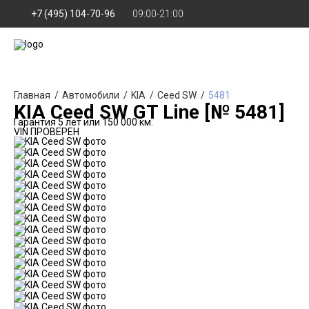
+7 (495) 104-70-96
09:00-21:00
Главная
Автомобили
KIA
Ceed SW
5481
KIA Ceed SW GT Line [№ 5481]
Гарантия 5 лет или 150 000 км.
VIN ПРОВЕРЕН