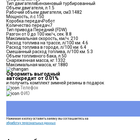
Тип двигателя
Бензиновый турбированный
Объем двигателя, л.
1.5
Рабочий объем двигателя, см3.
1482
Мощность, л.с.
150
Коробка передач
Робот
Количество передач
7
Тип привода
Передний (FDW)
Разгон от 0 до 100 км/ч, сек.
8.8
Максимальная скорость, км/ч.
210
Расход топлива на трассе, л/100 км.
4.6
Расход топлива в городе, л/100 км.
6.4
Смешанный расход топлива, л/100 км.
5.3
Объем топливного бака, л.
50
Снаряженная масса, кг.
1332
Максимальная масса, кг.
1880
Оформить выгодный
автокредит от 0.01%
и получить комплект зимней резины в подарок
Нажимая кнопку оставить заявку вы соглашаетесь на
обработку персональных данных