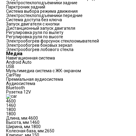
Электростеклоподъёмники задние
Парктроник задний
Система выбора режима движения
Электростеклоподъёмники передние
Система доступа без ключа
Запуск двигателя с кнопки
Дистанционный запуск двигателя
Регулировка руля по вылету
Регулировка руля по высоте
Электрообогрев форсунок стеклоомывателей
Электрообогрев боковых зеркал
Электрообогрев лобового стекла
Медиа
Навигационная система
Android Auto
USB
Мультимедиа система с ЖК-экраном
CarPlay
Премиальная аудиосистема
Аудиосистема
Bluetooth
Розетка 12V
4600
1460
1800
1800
Длина, мм.
4600
Высота, мм.
1460
Ширина, мм.
1800
Колесная база, мм.
2650
Клиренс, мм.
150