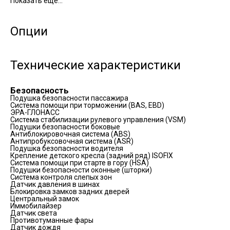
Показать еще...
Опции
Технические характеристики
Безопасность
Подушка безопасности пассажира
Система помощи при торможении (BAS, EBD)
ЭРА-ГЛОНАСС
Система стабилизации рулевого управления (VSM)
Подушки безопасности боковые
Антиблокировочная система (ABS)
Антипробуксовочная система (ASR)
Подушка безопасности водителя
Крепление детского кресла (задний ряд) ISOFIX
Система помощи при старте в гору (HSA)
Подушки безопасности оконные (шторки)
Система контроля слепых зон
Датчик давления в шинах
Блокировка замков задних дверей
Центральный замок
Иммобилайзер
Датчик света
Противотуманные фары
Датчик дождя