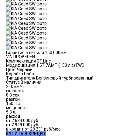
Гарантия 5 лет или 150 000 км.
VIN ПРОВЕРЕН
Комплектация
GT Line
Модификация
1.5T 7AMT (150 л.с) FWD
Цвет
Чёрный
Коробка
Робот
Тип двигателя
Бензиновый турбированный
Статус
В наличии
210 км/ч
скорость
8.8 сек.
разгон
150 л.с.
мощность
5.3 л.
расход
от
2 634 000
руб.
от 2 949 000 руб.
в кредит от
28 231
руб/мес.
КУПИТЬ В КРЕДИТ