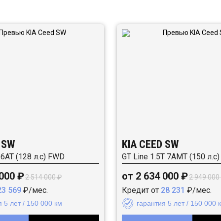
 SW
KIA CEED SW
 6AT (128 л.с) FWD
GT Line 1.5T 7AMT (150 л.с
 000 ₽
от 2 634 000 ₽
2 514 000 ₽
2 949 000
23 569
₽/мес.
Кредит от
28 231
₽/мес.
 5 лет / 150 000 км
гарантия 5 лет / 150 000 