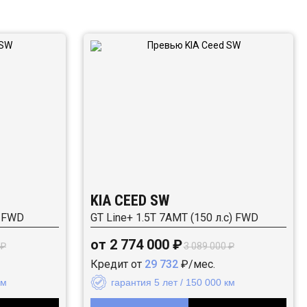
KIA CEED SW
) FWD
GT Line+ 1.5T 7AMT (150 л.с) FWD
от 2 774 000 ₽
 ₽
3 089 000 ₽
Кредит от
29 732
₽/мес.
км
гарантия 5 лет / 150 000 км