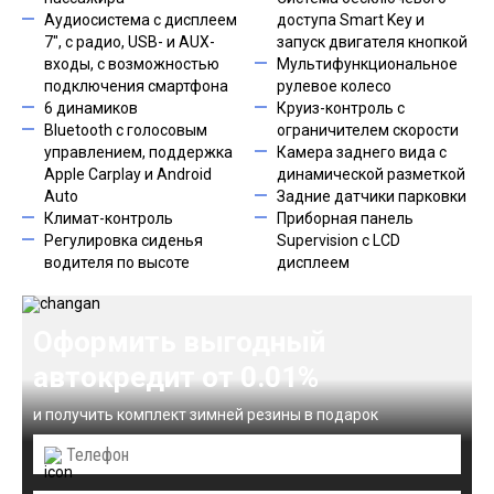
Аудиосистема с дисплеем
доступа Smart Key и
7", с радио, USB- и AUX-
запуск двигателя кнопкой
входы, с возможностью
Мультифункциональное
подключения смартфона
рулевое колесо
6 динамиков
Круиз-контроль с
Bluetooth с голосовым
ограничителем скорости
управлением, поддержка
Камера заднего вида c
Apple Carplay и Android
динамической разметкой
Auto
Задние датчики парковки
Климат-контроль
Приборная панель
Регулировка сиденья
Supervision c LCD
водителя по высоте
дисплеем
Оформить выгодный
автокредит от 0.01%
и получить комплект зимней резины в подарок