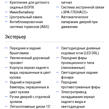
Крепление для детского
сигнал
сиденья ISOFIX
Система экстренной связи
Иммобилайзер
«ЭРА-ГЛОНАСС»
Центральный замок
Автоматическое
Антиблокировочная
запирание дверей при
система тормозов (ABS)
движении
Экстерьер
Передние и задние
Светодиодные дневные
брызговики
ходовые огни (LED DRL)
Увеличенный дорожный
Передние фары
просвет
проекционного типа
Корпуса зеркал заднего
(линзованные)
вида, окрашенные в цвет
Светодиодные задние
кузова
фонари
Задний и передний
Передние
бамперы, окрашенные в
противотуманные фары
цвет кузова
Электропривод
Ручки дверей с отделкой
складывания зеркал
хромом
заднего вида и
Легкосплавные диски 15'
светодиодные