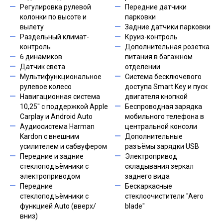
Регулировка рулевой
Передние датчики
колонки по высоте и
парковки
вылету
Задние датчики парковки
Раздельный климат-
Круиз-контроль
контроль
Дополнительная розетка
6 динамиков
питания в багажном
Датчик света
отделении
Мультифункциональное
Система бесключевого
рулевое колесо
доступа Smart Key и пуск
Навигационная система
двигателя кнопкой
10,25'' с поддержкой Apple
Беспроводная зарядка
Carplay и Android Auto
мобильного телефона в
Аудиосистема Harman
центральной консоли
Kardon с внешним
Дополнительные
усилителем и сабвуфером
разъёмы зарядки USB
Передние и задние
Электропривод
стеклоподъёмники с
складывания зеркал
электроприводом
заднего вида
Передние
Бескаркасные
стеклоподъёмники с
стеклоочистители "Aero
функцией Auto (вверх/
blade"
вниз)