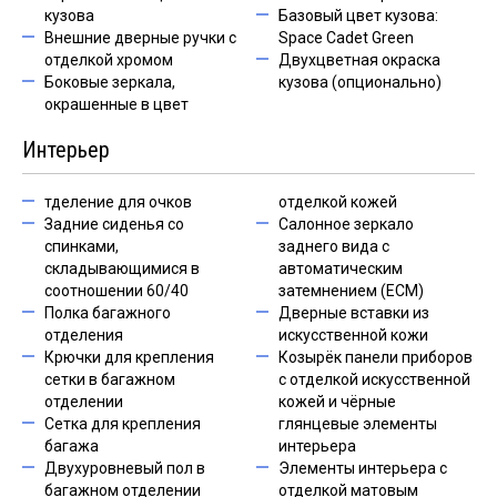
кузова
Базовый цвет кузова:
Внешние дверные ручки с
Space Cadet Green
отделкой хромом
Двухцветная окраска
Боковые зеркала,
кузова (опционально)
окрашенные в цвет
Интерьер
тделение для очков
отделкой кожей
Задние сиденья со
Салонное зеркало
спинками,
заднего вида с
складывающимися в
автоматическим
соотношении 60/40
затемнением (ECM)
Полка багажного
Дверные вставки из
отделения
искусственной кожи
Крючки для крепления
Козырёк панели приборов
сетки в багажном
с отделкой искусственной
отделении
кожей и чёрные
Сетка для крепления
глянцевые элементы
багажа
интерьера
Двухуровневый пол в
Элементы интерьера с
багажном отделении
отделкой матовым