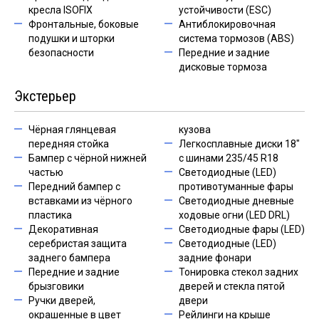
кресла ISOFIX
устойчивости (ESC)
Фронтальные, боковые
Антиблокировочная
подушки и шторки
система тормозов (ABS)
безопасности
Передние и задние
дисковые тормоза
Экстерьер
Чёрная глянцевая
кузова
передняя стойка
Легкосплавные диски 18"
Бампер с чёрной нижней
с шинами 235/45 R18
частью
Светодиодные (LED)
Передний бампер с
противотуманные фары
вставками из чёрного
Светодиодные дневные
пластика
ходовые огни (LED DRL)
Декоративная
Светодиодные фары (LED)
серебристая защита
Светодиодные (LED)
заднего бампера
задние фонари
Передние и задние
Тонировка стекол задних
брызговики
дверей и стекла пятой
Ручки дверей,
двери
окрашенные в цвет
Рейлинги на крыше