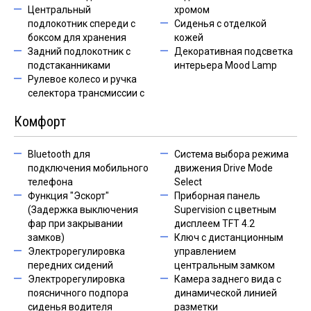
Центральный
хромом
подлокотник спереди с
Сиденья с отделкой
боксом для хранения
кожей
Задний подлокотник с
Декоративная подсветка
подстаканниками
интерьера Mood Lamp
Рулевое колесо и ручка
селектора трансмиссии с
Комфорт
Bluetooth для
Система выбора режима
подключения мобильного
движения Drive Mode
телефона
Select
Функция "Эскорт"
Приборная панель
(Задержка выключения
Supervision c цветным
фар при закрывании
дисплеем TFT 4.2
замков)
Ключ с дистанционным
Электрорегулировка
управлением
передних сидений
центральным замком
Электрорегулировка
Камера заднего вида с
поясничного подпора
динамической линией
сиденья водителя
разметки