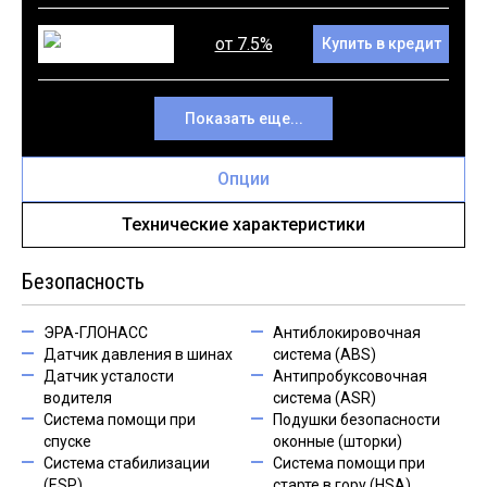
от 7.5%
Купить в кредит
Показать еще...
Опции
Технические характеристики
Безопасность
ЭРА-ГЛОНАСС
Антиблокировочная
Датчик давления в шинах
система (ABS)
Датчик усталости
Антипробуксовочная
водителя
система (ASR)
Система помощи при
Подушки безопасности
спуске
оконные (шторки)
Система стабилизации
Система помощи при
(ESP)
старте в гору (HSA)