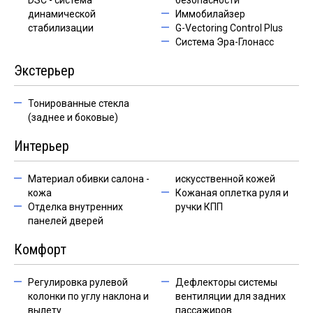
DSC - система
безопасности
динамической
Иммобилайзер
стабилизации
G-Vectoring Control Plus
Система Эра-Глонасс
Экстерьер
Тонированные стекла
(заднее и боковые)
Интерьер
Материал обивки салона -
искусственной кожей
кожа
Кожаная оплетка руля и
Отделка внутренних
ручки КПП
панелей дверей
Комфорт
Регулировка рулевой
Дефлекторы системы
колонки по углу наклона и
вентиляции для задних
вылету
пассажиров