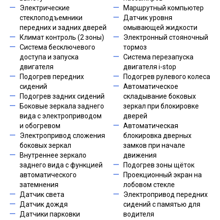
Электрические
Маршрутный компьютер
стеклоподъемники
Датчик уровня
передних и задних дверей
омывающей жидкости
Климат контроль (2 зоны)
Электронный стояночный
Система бесключевого
тормоз
доступа и запуска
Система перезапуска
двигателя
двигателя i-stop
Подогрев передних
Подогрев рулевого колеса
сидений
Автоматическое
Подогрев задних сидений
складывание боковых
Боковые зеркала заднего
зеркал при блокировке
вида с электроприводом
дверей
и обогревом
Автоматическая
Электропривод сложения
блокировка дверных
боковых зеркал
замков при начале
Внутреннее зеркало
движения
заднего вида с функцией
Подогрев зоны щёток
автоматического
Проекционный экран на
затемнения
лобовом стекле
Датчик света
Электропривод передних
Датчик дождя
сидений с памятью для
Датчики парковки
водителя