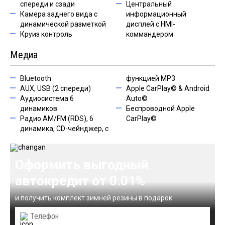
спереди и сзади
Центральный
Камера заднего вида с
информационный
динамической разметкой
дисплей с HMI-
Круиз контроль
коммандером
Медиа
Bluetooth
функцией MP3
AUX, USB (2 спереди)
Apple CarPlay© & Android
Аудиосистема 6
Auto©
динамиков
Беспроводной Apple
Радио AM/FM (RDS), 6
CarPlay©
динамика, CD-чейнджер, с
Оформить выгодный
автокредит от 0.01%
и получить комплект зимней резины в подарок