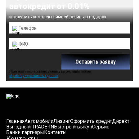
автокредит от 0.01%
и получить комплект зимней резины в подарок
Оставить заявку
Нажимая кнопку оставить заявку вы соглашаетесь на
обработку персональных данных
Главная
Автомобили
Лизинг
Оформить кредит
Директ
Выгодный TRADE-IN
Быстрый выкуп
Сервис
Банки партнеры
Контакты
Контакты