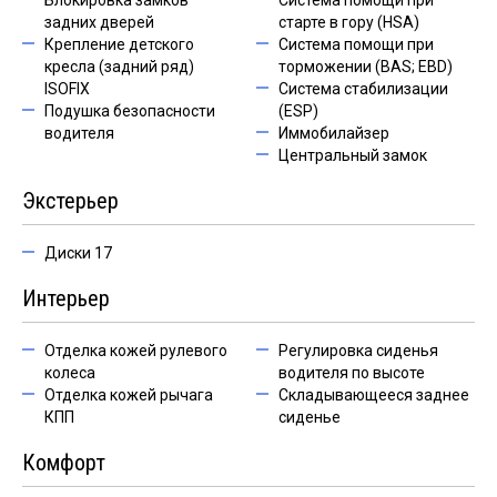
Блокировка замков
Система помощи при
задних дверей
старте в гору (HSA)
Крепление детского
Система помощи при
кресла (задний ряд)
торможении (BAS; EBD)
ISOFIX
Система стабилизации
Подушка безопасности
(ESP)
водителя
Иммобилайзер
Центральный замок
Экстерьер
Диски 17
Интерьер
Отделка кожей рулевого
Регулировка сиденья
колеса
водителя по высоте
Отделка кожей рычага
Складывающееся заднее
КПП
сиденье
Комфорт