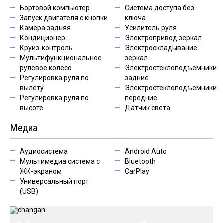
Бортовой компьютер
Система доступа без
Запуск двигателя с кнопки
ключа
Камера задняя
Усилитель руля
Кондиционер
Электропривод зеркал
Круиз-контроль
Электроскладывание
Мультифункциональное
зеркал
рулевое колесо
Электростеклоподъемники
Регулировка руля по
задние
вылету
Электростеклоподъемники
Регулировка руля по
передние
высоте
Датчик света
Медиа
Аудиосистема
Android Auto
Мультимедиа система с
Bluetooth
ЖК-экраном
CarPlay
Универсальный порт
(USB)