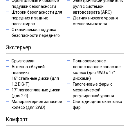
Фронтальные и боковые
Электрический усилитель
подушки безопасности
руля с системой
Шторки безопасности для
автовозврата (ARC)
передних и задних
Датчик низкого уровня
пассажиров
стеклоомывателя
Отключаемая подушка
безопасности переднего
Экстерьер
Брызговики
Полноразмерное
Антенна «Акулий
легкосплавное запасное
плавник»
колесо (для 4WD с 17"
16" стальные диски (для
дисками)
1.2 DIG-T)
Галогеновые фары с
17" легкосплавные диски
механической
(для 2.0)
регулировкой уровня
Малоразмерное запасное
Светодиодная окантовка
колесо (для 2WD)
фар
Комфорт