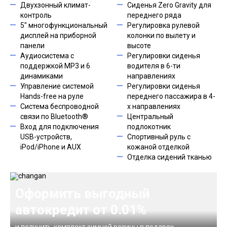
Двухзонный климат-
Сиденья Zero Gravity для
контроль
переднего ряда
5" многофункциональный
Регулировка рулевой
дисплей на приборной
колонки по вылету и
панели
высоте
Аудиосистема с
Регулировки сиденья
поддержкой MP3 и 6
водителя в 6-ти
динамиками
направлениях
Управление системой
Регулировки сиденья
Hands-free на руле
переднего пассажира в 4-
Система беспроводной
х направлениях
связи по Bluetooth®
Центральный
Вход для подключения
подлокотник
USB-устройств,
Спортивный руль с
iPod/iPhone и AUX
кожаной отделкой
Отделка сидений тканью
Оформить выгодный
автокредит от 0.01%