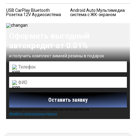
USB CarPlay Bluetooth
Android Auto Мультимедиа
Розетка 12V Аудиосистема
система с ЖК-экраном
Оформить выгодный
автокредит от 0.01%
и получить комплект зимней резины в подарок
Оставить заявку
Нажимая кнопку оставить заявку вы соглашаетесь на
обработку персональных данных
Автомобили в наличии: