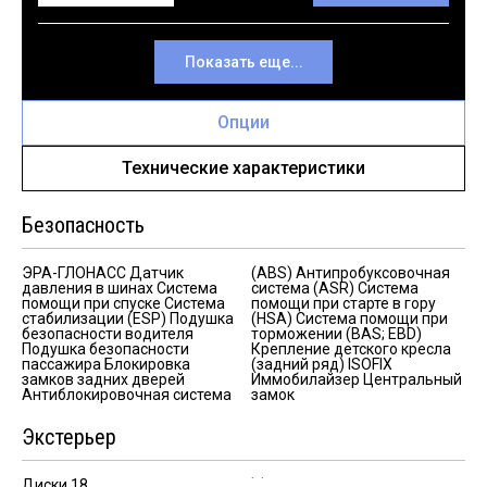
Показать еще...
Опции
Технические характеристики
Безопасность
ЭРА-ГЛОНАСС Датчик
(ABS) Антипробуксовочная
давления в шинах Система
система (ASR) Система
помощи при спуске Система
помощи при старте в гору
стабилизации (ESP) Подушка
(HSA) Система помощи при
безопасности водителя
торможении (BAS; EBD)
Подушка безопасности
Крепление детского кресла
пассажира Блокировка
(задний ряд) ISOFIX
замков задних дверей
Иммобилайзер Центральный
Антиблокировочная система
замок
Экстерьер
Диски 18