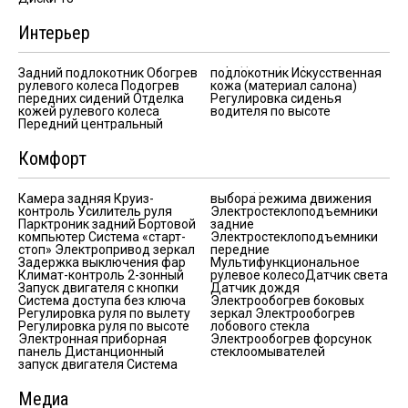
Интерьер
Задний подлокотник Обогрев
подлокотник Искусственная
рулевого колеса Подогрев
кожа (материал салона)
передних сидений Отделка
Регулировка сиденья
кожей рулевого колеса
водителя по высоте
Передний центральный
Комфорт
Камера задняя Круиз-
выбора режима движения
контроль Усилитель руля
Электростеклоподъемники
Парктроник задний Бортовой
задние
компьютер Система «старт-
Электростеклоподъемники
стоп» Электропривод зеркал
передние
Задержка выключения фар
Мультифункциональное
Климат-контроль 2-зонный
рулевое колесоДатчик света
Запуск двигателя с кнопки
Датчик дождя
Система доступа без ключа
Электрообогрев боковых
Регулировка руля по вылету
зеркал Электрообогрев
Регулировка руля по высоте
лобового стекла
Электронная приборная
Электрообогрев форсунок
панель Дистанционный
стеклоомывателей
запуск двигателя Система
Медиа