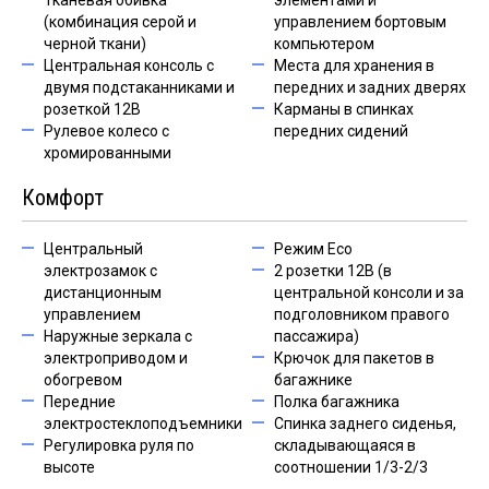
Тканевая обивка
элементами и
(комбинация серой и
управлением бортовым
черной ткани)
компьютером
Центральная консоль с
Места для хранения в
двумя подстаканниками и
передних и задних дверях
розеткой 12В
Карманы в спинках
Рулевое колесо с
передних сидений
хромированными
Комфорт
Центральный
Режим Eco
электрозамок с
2 розетки 12В (в
дистанционным
центральной консоли и за
управлением
подголовником правого
Наружные зеркала с
пассажира)
электроприводом и
Крючок для пакетов в
обогревом
багажнике
Передние
Полка багажника
электростеклоподъемники
Спинка заднего сиденья,
Регулировка руля по
складывающаяся в
высоте
соотношении 1/3-2/3