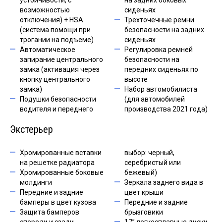
устойчивости, c
на задних боковых
возможностью
сиденьях
отключения) + HSA
Трехточечные ремни
(система помощи при
безопасности на задних
трогании на подъеме)
сиденьях
Автоматическое
Регулировка ремней
запирание центрального
безопасности на
замка (активация через
передних сиденьях по
кнопку центрального
высоте
замка)
Набор автомобилиста
Подушки безопасности
(для автомобилей
водителя и переднего
производства 2021 года)
Экстерьер
Хромированные вставки
выбор: черный,
на решетке радиатора
серебристый или
Хромированные боковые
бежевый)
молдинги
Зеркала заднего вида в
Передние и задние
цвет крыши
бамперы в цвет кузова
Передние и задние
Защита бамперов
брызговики