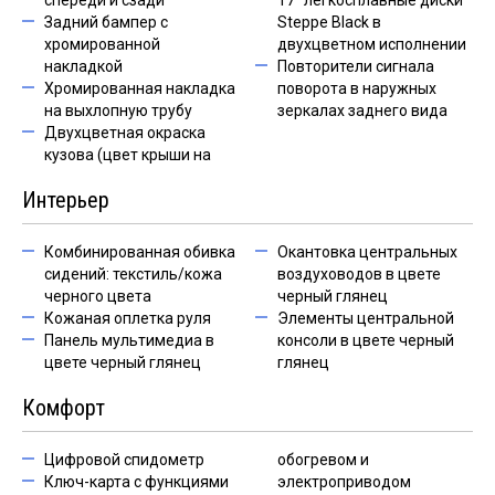
спереди и сзади
17’’ легкосплавные диски
Задний бампер с
Steppe Black в
хромированной
двухцветном исполнении
накладкой
Повторители сигнала
Хромированная накладка
поворота в наружных
на выхлопную трубу
зеркалах заднего вида
Двухцветная окраска
кузова (цвет крыши на
Интерьер
Комбинированная обивка
Окантовка центральных
сидений: текстиль/кожа
воздуховодов в цвете
черного цвета
черный глянец
Кожаная оплетка руля
Элементы центральной
Панель мультимедиа в
консоли в цвете черный
цвете черный глянец
глянец
Комфорт
Цифровой спидометр
обогревом и
Ключ-карта с функциями
электроприводом