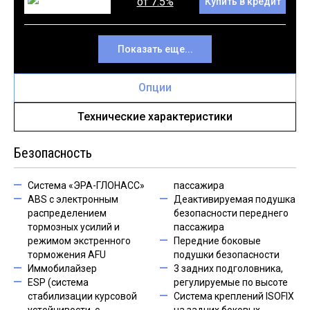
от 7.5%
Купить в кредит
Показать еще...
Опции
Технические характеристики
Безопасность
Система «ЭРА-ГЛОНАСС»
пассажира
ABS с электронным
Деактивируемая подушка
распределением
безопасности переднего
тормозных усилий и
пассажира
режимом экстренного
Передние боковые
торможения AFU
подушки безопасности
Иммобилайзер
3 задних подголовника,
ESP (система
регулируемые по высоте
стабилизации курсовой
Система креплений ISOFIX