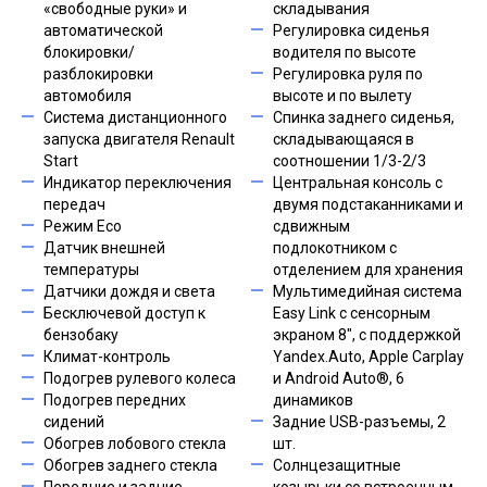
«свободные руки» и
складывания
автоматической
Регулировка сиденья
блокировки/
водителя по высоте
разблокировки
Регулировка руля по
автомобиля
высоте и по вылету
Система дистанционного
Спинка заднего сиденья,
запуска двигателя Renault
складывающаяся в
Start
соотношении 1/3-2/3
Индикатор переключения
Центральная консоль с
передач
двумя подстаканниками и
Режим Eco
сдвижным
Датчик внешней
подлокотником с
температуры
отделением для хранения
Датчики дождя и света
Мультимедийная система
Бесключевой доступ к
Easy Link c сенсорным
бензобаку
экраном 8", с поддержкой
Климат-контроль
Yandex.Auto, Apple Carplay
Подогрев рулевого колеса
и Android Auto®, 6
Подогрев передних
динамиков
сидений
Задние USB-разъемы, 2
Обогрев лобового стекла
шт.
Обогрев заднего стекла
Солнцезащитные