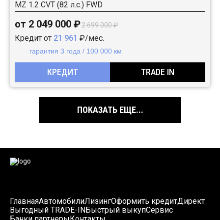
MZ 1.2 CVT (82 л.с.) FWD
от 2 049 000 ₽
2 699 000 ₽
Кредит от
21 961
₽/мес.
гарантия 3 года / 100 000 км
КРЕДИТ
TRADE IN
ПОКАЗАТЬ ЕЩЕ...
Главная
Автомобили
Лизинг
Оформить кредит
Директ
Выгодный TRADE-IN
Быстрый выкуп
Сервис
Банки партнеры
Контакты