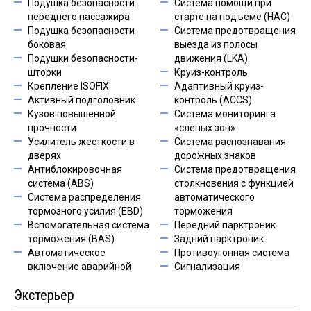
Подушка безопасности
Система помощи при
переднего пассажира
старте на подъеме (HAC)
Подушка безопасности
Система предотвращения
боковая
выезда из полосы
Подушки безопасности-
движения (LKA)
шторки
Круиз-контроль
Крепление ISOFIX
Адаптивный круиз-
Активный подголовник
контроль (ACCS)
Кузов повышенной
Система мониторинга
прочности
«слепых зон»
Усилитель жесткости в
Система распознавания
дверях
дорожных знаков
Антиблокировочная
Система предотвращения
система (ABS)
столкновения с функцией
Система распределения
автоматического
тормозного усилия (EBD)
торможения
Вспомогательная система
Передний парктроник
торможения (BAS)
Задний парктроник
Автоматическое
Противоугонная система
включение аварийной
Сигнализация
Экстерьер