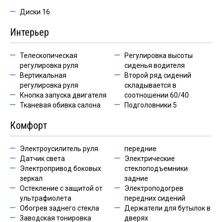
Диски 16
Интерьер
Телескопическая
Регулировка высоты
регулировка руля
сиденья водителя
Вертикальная
Второй ряд сидений
регулировка руля
складывается в
Кнопка запуска двигателя
соотношении 60/40
Тканевая обивка салона
Подголовники 5
Комфорт
Электроусилитель руля
передние
Датчик света
Электрические
Электропривод боковых
стеклоподъемники
зеркал
задние
Остекление с защитой от
Электроподогрев
ультрафиолета
передних сидений
Обогрев заднего стекла
Держатели для бутылок в
Заводская тонировка
дверях