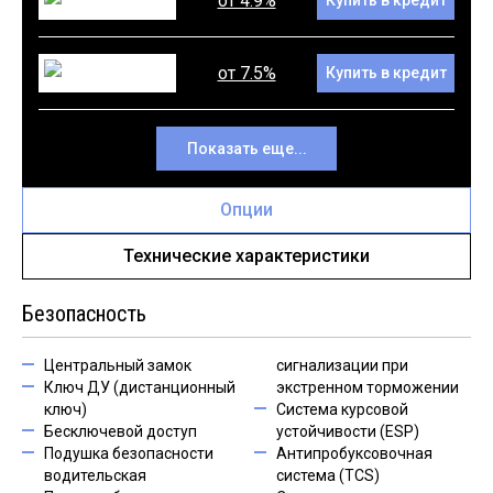
от 4.9%
Купить в кредит
от 7.5%
Купить в кредит
Показать еще...
Опции
Технические характеристики
Безопасность
Центральный замок
сигнализации при
Ключ ДУ (дистанционный
экстренном торможении
ключ)
Система курсовой
Бесключевой доступ
устойчивости (ESP)
Подушка безопасности
Антипробуксовочная
водительская
система (TCS)