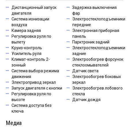
Дистанционный запуск
Задержка выключения
двигателя
фар
Система ионизации
Электростеклоподъемники
воздуха
передние
Камера задняя
Электронная приборная
Регулировка руля по
панель
вылету
Парктроник задний
Круиз-контроль
Электростеклоподъемники
Усилитель руля
задние
Климат-контроль 2-
Электрообогрев форсунок
зонный
стеклоомывателей
Система выбора режима
Датчик света
движения
Электрообогрев боковых
Электропривод зеркал
зеркал
Запуск двигателя с кнопки
Электрообогрев лобового
Регулировка руля по
стекла
высоте
Датчик дождя
Система доступа без
ключа
Медиа