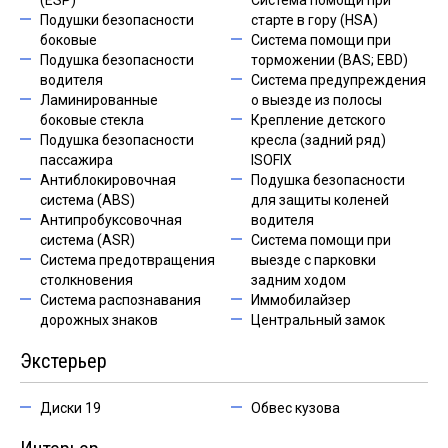
(ESP)
Система помощи при
Подушки безопасности
старте в гору (HSA)
боковые
Система помощи при
Подушка безопасности
торможении (BAS; EBD)
водителя
Система предупреждения
Ламинированные
о выезде из полосы
боковые стекла
Крепление детского
Подушка безопасности
кресла (задний ряд)
пассажира
ISOFIX
Антиблокировочная
Подушка безопасности
система (ABS)
для защиты коленей
Антипробуксовочная
водителя
система (ASR)
Система помощи при
Система предотвращения
выезде с парковки
столкновения
задним ходом
Система распознавания
Иммобилайзер
дорожных знаков
Центральный замок
Экстерьер
Диски 19
Обвес кузова