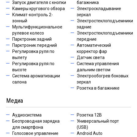
Запуск двигателя с кнопки
багажника
Камеры кругового обзора
Электроскладывание
Климат-контроль 2-
зеркал
зонный
Электростеклоподъемники
Мультифункциональное
задние
рулевое колесо
Электростеклоподъемники
Парктроник задний
передние
Парктроник передний
Автоматический
Регулировка руля по
корректор фар
вылету
Датчик света
Регулировка руля по
Система управления
высоте
дальним светом
Система ароматизации
Электрообогрев боковых
салона
зеркал
Розетка в багажнике
Медиа
Аудиосистема
Розетка 12В
Беспроводная зарядка
Универсальный порт
для смартфона
(USB)
Голосовое управление
Android Auto