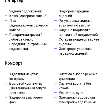
Интерьер
Задний подлокотник
Подогрев передних
Кожа (материал салона)
сидений
Люк
Регулировка сиденья
Отделка кожей рулевого
водителя по высоте
колеса
Сиденье водителя с
Панорамная крыша /
поясничной поддержкой
лобовое стекло
Складывающееся заднее
Передний центральный
сиденье
подлокотник
Электрорегулировка
передних сидений
Комфорт
Адаптивный круиз-
Система выбора режима
контроль
движения
Бортовой компьютер
Система доступа без
Дистанционный запуск
ключа
двигателя
Усилитель руля
Задержка выключения
Электропривод зеркал
фар
Электропривод крышки