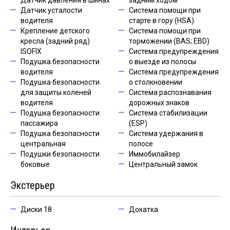
Датчик давления в шинах
задним ходом
Датчик усталости
Система помощи при
водителя
старте в гору (HSA)
Крепление детского
Система помощи при
кресла (задний ряд)
торможении (BAS; EBD)
ISOFIX
Система предупреждения
Подушка безопасности
о выезде из полосы
водителя
Система предупреждения
Подушка безопасности
о столкновении
для защиты коленей
Система распознавания
водителя
дорожных знаков
Подушка безопасности
Система стабилизации
пассажира
(ESP)
Подушка безопасности
Система удержания в
центральная
полосе
Подушки безопасности
Иммобилайзер
боковые
Центральный замок
Экстерьер
Диски 18
Докатка