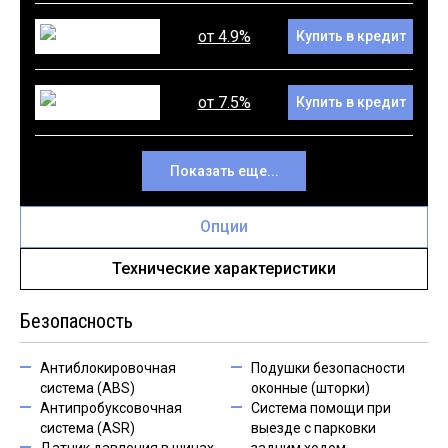
от 4.9%
Купить в кредит
от 7.5%
Купить в кредит
Показать еще...
Опции
Технические характеристики
Безопасность
Антиблокировочная
Подушки безопасности
система (ABS)
оконные (шторки)
Антипробуксовочная
Система помощи при
система (ASR)
выезде с парковки