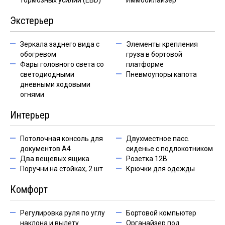
тормозных усилий (EBD)
Иммобилайзер
Экстерьер
Зеркала заднего вида с
Элементы крепления
обогревом
груза в бортовой
Фары головного света со
платформе
светодиодными
Пневмоупоры капота
дневными ходовыми
огнями
Интерьер
Потолочная консоль для
Двухместное пасс.
документов А4
сиденье с подлокотником
Два вещевых ящика
Розетка 12В
Поручни на стойках, 2 шт
Крючки для одежды
Комфорт
Регулировка руля по углу
Бортовой компьютер
наклона и вылету
Органайзер под