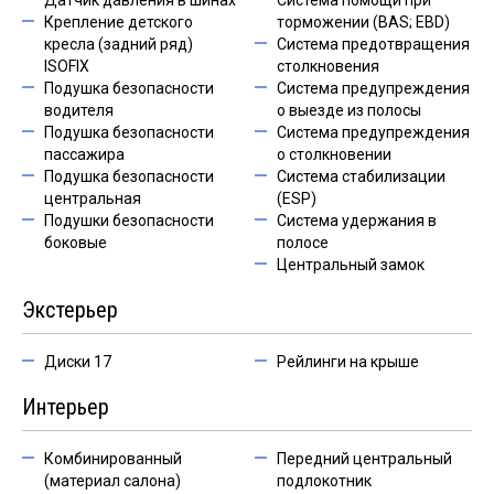
Датчик давления в шинах
Система помощи при
Крепление детского
торможении (BAS; EBD)
кресла (задний ряд)
Система предотвращения
ISOFIX
столкновения
Подушка безопасности
Система предупреждения
водителя
о выезде из полосы
Подушка безопасности
Система предупреждения
пассажира
о столкновении
Подушка безопасности
Система стабилизации
центральная
(ESP)
Подушки безопасности
Система удержания в
боковые
полосе
Центральный замок
Экстерьер
Диски 17
Рейлинги на крыше
Интерьер
Комбинированный
Передний центральный
(материал салона)
подлокотник