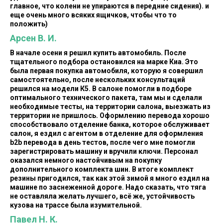
главное, что колени не упираются в передние сидения). и
еще очень много всяких ящичков, чтобы что то
положить)
Арсен В. И.
В начале осени я решил купить автомобиль. После
тщательного подбора остановился на марке Киа. Это
была первая покупка автомобиля, которую я совершил
самостоятельно, после нескольких консультаций
решился на модели К5. В салоне помогли в подборе
оптимального технического пакета, там мы и сделали
необходимые тесты, на территории салона, выезжать из
территории не пришлось. Оформлению перевода хорошо
способствовало отделение банка, которое обслуживает
салон, я ездил с агентом в отделение для оформления
b2b перевода в день тестов, после чего мне помогли
зарегистрировать машину и вручили ключи. Персонал
оказался немного настойчивым на покупку
дополнительного комплекта шин. В итоге комплект
резины пригодился, так как этой зимой я много ездил на
машине по заснеженной дороге. Надо сказать, что тяга
не оставляла желать лучшего, всё же, устойчивость
кузова на трассе была изумительной.
Павел Н. К.