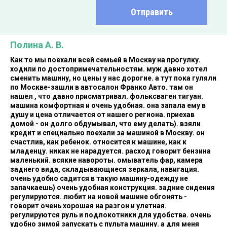
Отправить
Полина А. В.
Как то мы поехали всей семьей в Москву на прогулку.
ходили по достопримечательностям. муж давно хотел
сменить машину, но цены у нас дорогие. а тут пока гуляли
по Москве-зашли в автосалон Франко Авто. там он
нашел , что давно присматривал. фольксваген тигуан.
машина комфортная и очень удобная. она запала ему в
душу и цена отличается от нашего региона. приехав
домой - он долго обдумывал, что ему делать). взяли
кредит и специально поехали за машиной в Москву. он
счастлив, как ребенок. относится к машине, как к
младенцу. никак не нарадуется. расход говорит бензина
маленький. всякие навороты. омыватель фар, камера
заднего вида, складывающиеся зеркала, навигация.
очень удобно садится в такую машину-одежду не
запачкаешь) очень удобная конструкция. задние сидения
регулируются. любит на новой машине обгонять -
говорит очень хорошая на разгон и улетная.
регулируются руль и подлокотники для удобства. очень
удобно зимой запускать с пульта машину. а для меня